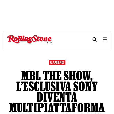
TEMPO DI LETTURA 3 MINUTI
TEMPO DI LETTURA 3 MINUTI
SHARE
SHARE
GAMING
MBL THE SHOW,
L’ESCLUSIVA SONY
DIVENTA
MULTIPIATTAFORMA