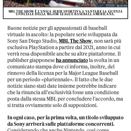
MBL THE SHOW È L’UNICA SERIE SPORTIVA A VANTARE LA LICENZA
UFFICIALE DELLA MAJOR LEAGUE BASEBALL AMERICANA.
Buone notizie per gli appassionati di baseball
virtuale in ascolto: la popolare serie sviluppata da
Sony San Diego Studio,
MBL The Show
, non sarà più
esclusiva PlayStation a partire dal 2021, anno in cui
verrà resa disponibile anche su altre piattaforme. Il
publisher giapponese
ha annunciato
la svolta in un
comunicato stampa dove ci informa, inoltre, del
rinnovo della licenza per la Major League Baseball
per un periodo «pluriennale». Il fatto che le due
notizie siano stati date insieme potrebbe indicare
che la rinuncia all’esclusività fosse una condizione
posta dalla stessa MBL per concludere l’accordo, ma
si tratta ovviamente solo di supposizioni.
In ogni caso, per la prima volta, un titolo sviluppato
da Sony arriverà sulle piattaforme concorrenti.
Considerando che anche Nintendo, così come