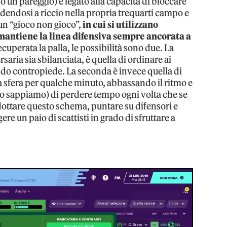
lo un pareggio) è legato alla capacità di bloccare
dendosi a riccio nella propria trequarti campo e
i un “gioco non gioco”,
in cui si utilizzano
 mantiene la linea difensiva sempre ancorata a
cuperata la palla, le possibilità sono due. La
saria sia sbilanciata, è quella di ordinare ai
pido contropiede. La seconda è invece quella di
a sfera per qualche minuto, abbassando il ritmo e
lo sappiamo) di perdere tempo ogni volta che se
adottare questo schema, puntare su difensori e
re un paio di scattisti in grado di sfruttare a