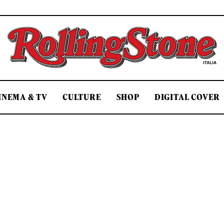
Rolling Stone Italia
INEMA & TV
CULTURE
SHOP
DIGITAL COVER