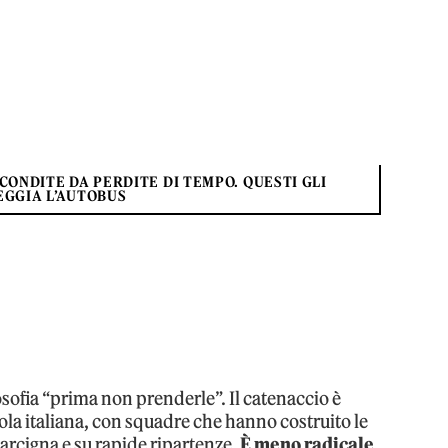
CONDITE DA PERDITE DI TEMPO. QUESTI GLI
EGGIA L’AUTOBUS
losofia “prima non prenderle”. Il catenaccio è
ola italiana, con squadre che hanno costruito le
arcigna e su rapide ripartenze.
È meno radicale