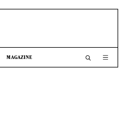
MAGAZINE
SHARE
SHARE