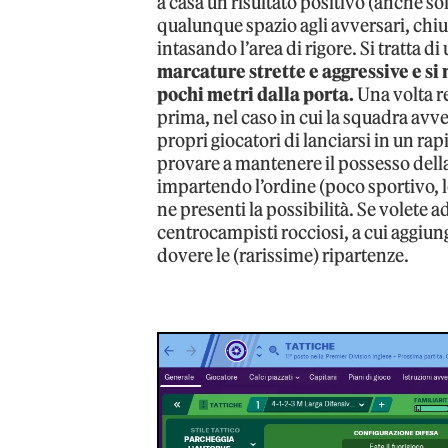
a casa un risultato positivo (anche so
qualunque spazio agli avversari, chiu
intasando l’area di rigore. Si tratta d
marcature strette e aggressive e si
pochi metri dalla porta.
Una volta re
prima, nel caso in cui la squadra avver
propri giocatori di lanciarsi in un ra
provare a mantenere il possesso dell
impartendo l’ordine (poco sportivo, 
ne presenti la possibilità. Se volete 
centrocampisti rocciosi, a cui aggiunge
dovere le (rarissime) ripartenze.