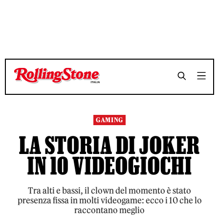
TEMPO DI LETTURA 9 MINUTI
TEMPO DI LETTURA 9 MINUTI
SHARE
SHARE
GAMING
LA STORIA DI JOKER
IN 10 VIDEOGIOCHI
Tra alti e bassi, il clown del momento è stato
presenza fissa in molti videogame: ecco i 10 che lo
raccontano meglio