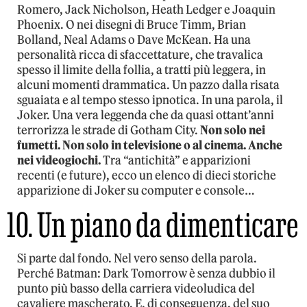
Romero, Jack Nicholson, Heath Ledger e Joaquin
Phoenix. O nei disegni di Bruce Timm, Brian
Bolland, Neal Adams o Dave McKean. Ha una
personalità ricca di sfaccettature, che travalica
spesso il limite della follia, a tratti più leggera, in
alcuni momenti drammatica. Un pazzo dalla risata
sguaiata e al tempo stesso ipnotica. In una parola, il
Joker. Una vera leggenda che da quasi ottant’anni
terrorizza le strade di Gotham City.
Non solo nei
fumetti. Non solo in televisione o al cinema. Anche
nei videogiochi.
Tra “antichità” e apparizioni
recenti (e future), ecco un elenco di dieci storiche
apparizione di Joker su computer e console…
10. Un piano da dimenticare
Si parte dal fondo. Nel vero senso della parola.
Perché Batman: Dark Tomorrow è senza dubbio il
punto più basso della carriera videoludica del
cavaliere mascherato. E, di conseguenza, del suo