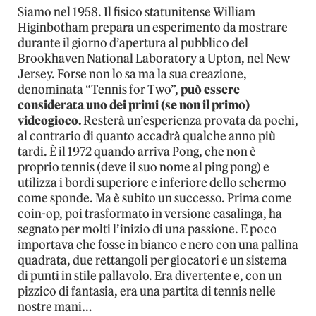
Siamo nel 1958. Il fisico statunitense William
Higinbotham prepara un esperimento da mostrare
durante il giorno d’apertura al pubblico del
Brookhaven National Laboratory a Upton, nel New
Jersey. Forse non lo sa ma la sua creazione,
denominata “Tennis for Two”,
può essere
considerata uno dei primi (se non il primo)
videogioco.
Resterà un’esperienza provata da pochi,
al contrario di quanto accadrà qualche anno più
tardi. È il 1972 quando arriva Pong, che non è
proprio tennis (deve il suo nome al ping pong) e
utilizza i bordi superiore e inferiore dello schermo
come sponde. Ma è subito un successo. Prima come
coin-op, poi trasformato in versione casalinga, ha
segnato per molti l’inizio di una passione. E poco
importava che fosse in bianco e nero con una pallina
quadrata, due rettangoli per giocatori e un sistema
di punti in stile pallavolo. Era divertente e, con un
pizzico di fantasia, era una partita di tennis nelle
nostre mani…