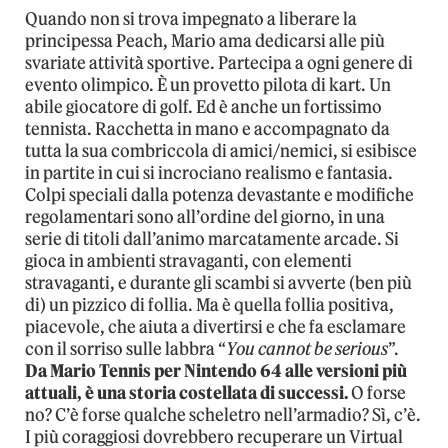
Quando non si trova impegnato a liberare la
principessa Peach, Mario ama dedicarsi alle più
svariate attività sportive. Partecipa a ogni genere di
evento olimpico. È un provetto pilota di kart. Un
abile giocatore di golf. Ed è anche un fortissimo
tennista. Racchetta in mano e accompagnato da
tutta la sua combriccola di amici/nemici, si esibisce
in partite in cui si incrociano realismo e fantasia.
Colpi speciali dalla potenza devastante e modifiche
regolamentari sono all’ordine del giorno, in una
serie di titoli dall’animo marcatamente arcade. Si
gioca in ambienti stravaganti, con elementi
stravaganti, e durante gli scambi si avverte (ben più
di) un pizzico di follia. Ma è quella follia positiva,
piacevole, che aiuta a divertirsi e che fa esclamare
con il sorriso sulle labbra “
You cannot be serious
”.
Da Mario Tennis per Nintendo 64 alle versioni più
attuali, è una storia costellata di successi.
O forse
no? C’è forse qualche scheletro nell’armadio? Sì, c’è.
I più coraggiosi dovrebbero recuperare un Virtual