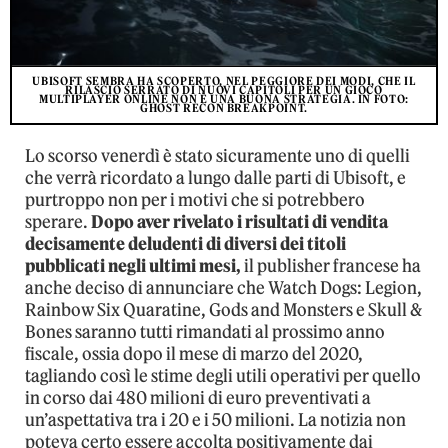
UBISOFT SEMBRA HA SCOPERTO, NEL PEGGIORE DEI MODI, CHE IL
RILASCIO SERRATO DI NUOVI CAPITOLI PER UN GIOCO
MULTIPLAYER ONLINE NON È UNA BUONA STRATEGIA. IN FOTO:
GHOST RECON BREAKPOINT.
Lo scorso venerdì è stato sicuramente uno di quelli
che verrà ricordato a lungo dalle parti di Ubisoft, e
purtroppo non per i motivi che si potrebbero
sperare.
Dopo aver rivelato i risultati di vendita
decisamente deludenti di diversi dei titoli
pubblicati negli ultimi mesi,
il publisher francese ha
anche deciso di annunciare che Watch Dogs: Legion,
Rainbow Six Quaratine, Gods and Monsters e Skull &
Bones saranno tutti rimandati al prossimo anno
fiscale, ossia dopo il mese di marzo del 2020,
tagliando così le stime degli utili operativi per quello
in corso dai 480 milioni di euro preventivati a
un’aspettativa tra i 20 e i 50 milioni. La notizia non
poteva certo essere accolta positivamente dai