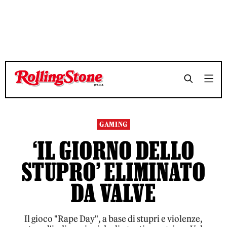
TEMPO DI LETTURA 4 MINUTI
TEMPO DI LETTURA 4 MINUTI
SHARE
SHARE
GAMING
‘IL GIORNO DELLO
STUPRO’ ELIMINATO
DA VALVE
Il gioco "Rape Day", a base di stupri e violenze,