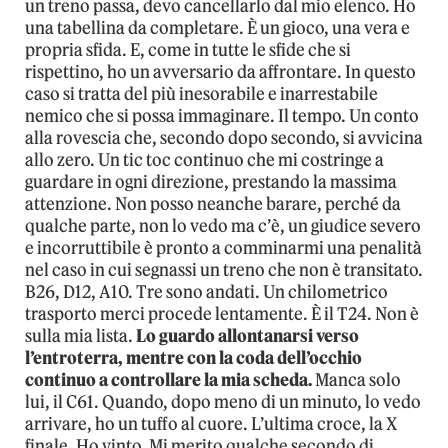
un treno passa, devo cancellarlo dal mio elenco. Ho
una tabellina da completare. È un gioco, una vera e
propria sfida. E, come in tutte le sfide che si
rispettino, ho un avversario da affrontare. In questo
caso si tratta del più inesorabile e inarrestabile
nemico che si possa immaginare. Il tempo. Un conto
alla rovescia che, secondo dopo secondo, si avvicina
allo zero. Un tic toc continuo che mi costringe a
guardare in ogni direzione, prestando la massima
attenzione. Non posso neanche barare, perché da
qualche parte, non lo vedo ma c’è, un giudice severo
e incorruttibile è pronto a comminarmi una penalità
nel caso in cui segnassi un treno che non è transitato.
B26, D12, A10. Tre sono andati. Un chilometrico
trasporto merci procede lentamente. È il T24. Non è
sulla mia lista.
Lo guardo allontanarsi verso
l’entroterra, mentre con la coda dell’occhio
continuo a controllare la mia scheda.
Manca solo
lui, il C61. Quando, dopo meno di un minuto, lo vedo
arrivare, ho un tuffo al cuore. L’ultima croce, la X
finale. Ho vinto. Mi merito qualche secondo di