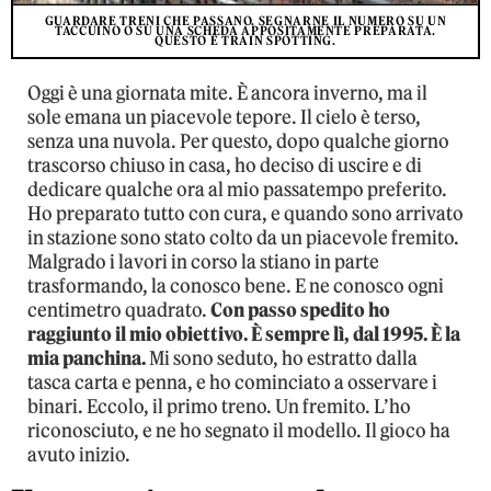
GUARDARE TRENI CHE PASSANO. SEGNARNE IL NUMERO SU UN
TACCUINO O SU UNA SCHEDA APPOSITAMENTE PREPARATA.
QUESTO È TRAIN SPOTTING.
Oggi è una giornata mite. È ancora inverno, ma il
sole emana un piacevole tepore. Il cielo è terso,
senza una nuvola. Per questo, dopo qualche giorno
trascorso chiuso in casa, ho deciso di uscire e di
dedicare qualche ora al mio passatempo preferito.
Ho preparato tutto con cura, e quando sono arrivato
in stazione sono stato colto da un piacevole fremito.
Malgrado i lavori in corso la stiano in parte
trasformando, la conosco bene. E ne conosco ogni
centimetro quadrato.
Con passo spedito ho
raggiunto il mio obiettivo. È sempre lì, dal 1995. È la
mia panchina.
Mi sono seduto, ho estratto dalla
tasca carta e penna, e ho cominciato a osservare i
binari. Eccolo, il primo treno. Un fremito. L’ho
riconosciuto, e ne ho segnato il modello. Il gioco ha
avuto inizio.