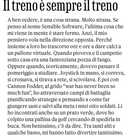
Il treno è sempre il treno
A ben vedere, è una cosa strana. Molto strana. Se
penso al nome Sensible Software, l’ultima cosa che
mi viene in mente è stare fermo. Anzi, il mio
pensiero vola nella direzione opposta. Perché
insieme a loro ho trascorso ore e ore a dare calci a
un pallone virtuale. Quando pioveva e il campetto
sotto casa era una fantozziana pozza di fango.
Oppure quando, teoricamente, dovevo passare il
pomeriggio a studiare. Joystick in mano, si correva,
si crossava, si tirava a rete, si scivolava. E poi con
Cannon Fodder, al grido “war has never been so
much fun”, ho attraversato campi di battaglia
pianificando strategie e pensando a come far
giungere sani e salvi alla meta i miei otto soldati. Li
ho incontrati anche su un prato verde, dove ho
colpito una pallina da golf cercando di spedirla in
buca. Non benissimo, c’è da dire. Tra tanti alti e
qualche basso, mi hanno fatto divertire tantissimo.