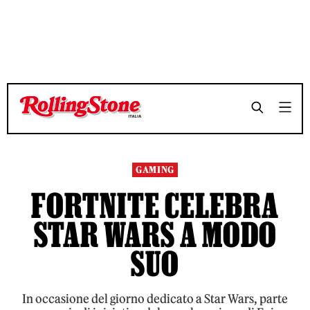
TEMPO DI LETTURA 2 MINUTI
TEMPO DI LETTURA 2 MINUTI
SHARE
SHARE
GAMING
FORTNITE CELEBRA
STAR WARS A MODO
SUO
In occasione del giorno dedicato a Star Wars, parte