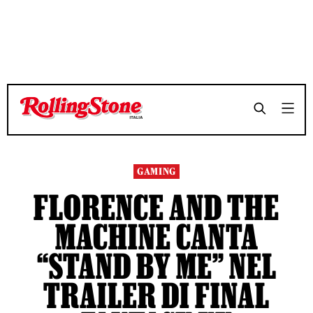
TEMPO DI LETTURA 3 MINUTI
TEMPO DI LETTURA 3 MINUTI
SHARE
SHARE
GAMING
FLORENCE AND THE
MACHINE CANTA
“STAND BY ME” NEL
TRAILER DI FINAL