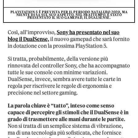
PLAYSTATION 5 È PREVISTA PER IL PERIODO NATALIZIO 2020, MA
NIENTE DI SA SUL SUO ASPETTO. NEL FRATTEMPO, È STATO
PRESENTATO IL SUO GAMEPAD, IL DUALSENSE.
Così, all’improvviso,
Sony ha presentato nel suo
blog il DualSense,
il nuovo gamepad che sarà fornito
in dotazione con la prossima PlayStation 5.
Si tratta, probabilmente, della versione più
rinnovata del controller Sony, che ha accompagnato
tutte le sue console con minime variazioni.
DualSense, invece, sembra avere tutte le carte in
regola per riscrivere le regole di ergonomia e
precisione nel settore gaming.
La parola chiave è “tatto”, inteso come senso
capace di percepire gli stimoli che il DualSense è in
grado di trasmettere alle mani durante le partite.
Non si tratta di un semplice sistema di vibrazione,
ma di una tecnologia più sofisticata, che fornisce