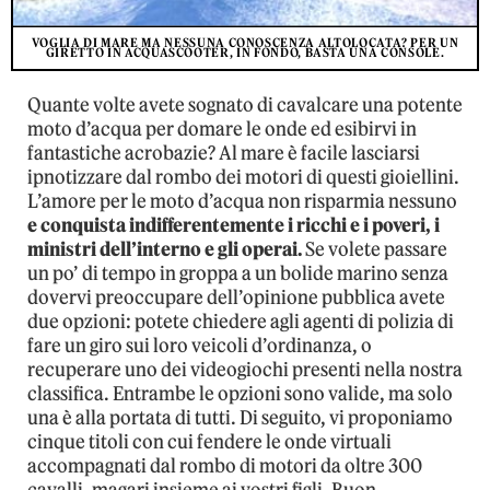
VOGLIA DI MARE MA NESSUNA CONOSCENZA ALTOLOCATA? PER UN
GIRETTO IN ACQUASCOOTER, IN FONDO, BASTA UNA CONSOLE.
Quante volte avete sognato di cavalcare una potente
moto d’acqua per domare le onde ed esibirvi in
fantastiche acrobazie? Al mare è facile lasciarsi
ipnotizzare dal rombo dei motori di questi gioiellini.
L’amore per le moto d’acqua non risparmia nessuno
e conquista indifferentemente i ricchi e i poveri, i
ministri dell’interno e gli operai.
Se volete passare
un po’ di tempo in groppa a un bolide marino senza
dovervi preoccupare dell’opinione pubblica avete
due opzioni: potete chiedere agli agenti di polizia di
fare un giro sui loro veicoli d’ordinanza, o
recuperare uno dei videogiochi presenti nella nostra
classifica. Entrambe le opzioni sono valide, ma solo
una è alla portata di tutti. Di seguito, vi proponiamo
cinque titoli con cui fendere le onde virtuali
accompagnati dal rombo di motori da oltre 300