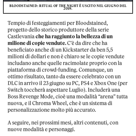
BLOODSTAINED: RITUAL OF THE NIGHT È USCITO NEL GIUGNO DEL
2019.
Tempio di festeggiamenti per Bloodstained,
progetto dello storico produttore della serie
Castlevania
che ha raggiunto la bellezza di un
milione di copie vendute.
C’è da dire che ha
beneficiato anche di un Kickstarter da ben 5,5
milioni di dollari e non è chiaro se le copie vendute
includano anche quelle racimolate proprio con la
piattaforma di crowd-funding. Comunque, un
ottimo risultato, tanto da essere celebrato con un
DLC in arrivo il 23 giugno su PC, PS4 e Xbox One (per
Switch toccherà aspettare Luglio). Includerà una
Boss Revenge Mode, cioè una modalità “arena” tutta
nuova, e il Chroma Wheel, che è un sistema di
personalizzazione molto più accurato.
A seguire, nei prossimi mesi, altri contenuti, con
nuove modalità e personaggi.