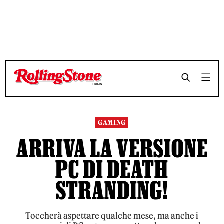
TEMPO DI LETTURA 3 MINUTI
TEMPO DI LETTURA 3 MINUTI
SHARE
SHARE
GAMING
ARRIVA LA VERSIONE
PC DI DEATH
STRANDING!
Toccherà aspettare qualche mese, ma anche i