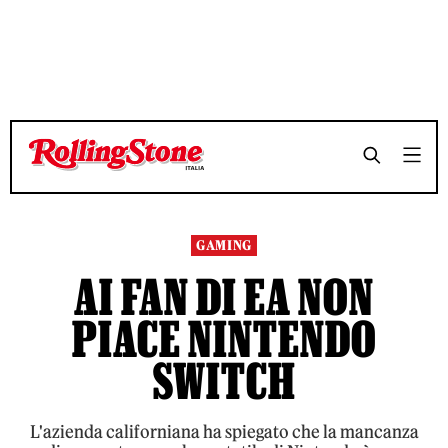
TEMPO DI LETTURA 3 MINUTI
TEMPO DI LETTURA 3 MINUTI
SHARE
SHARE
GAMING
AI FAN DI EA NON
PIACE NINTENDO
SWITCH
L'azienda californiana ha spiegato che la mancanza