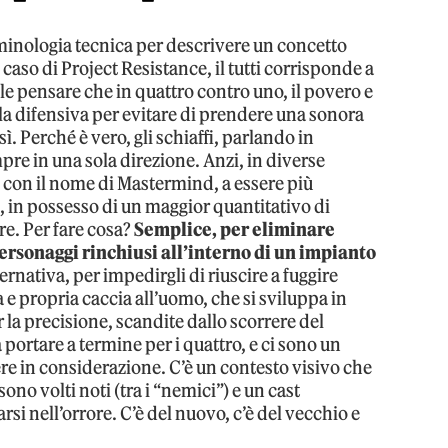
inologia tecnica per descrivere un concetto
caso di Project Resistance, il tutti corrisponde a
e pensare che in quattro contro uno, il povero e
ulla difensiva per evitare di prendere una sonora
sì. Perché è vero, gli schiaffi, parlando in
re in una sola direzione. Anzi, in diverse
o con il nome di Mastermind, a essere più
, in possesso di un maggior quantitativo di
are. Per fare cosa?
Semplice, per eliminare
ersonaggi rinchiusi all’interno di un impianto
ternativa, per impedirgli di riuscire a fuggire
 e propria caccia all’uomo, che si sviluppa in
er la precisione, scandite dallo scorrere del
portare a termine per i quattro, e ci sono un
ere in considerazione. C’è un contesto visivo che
sono volti noti (tra i “nemici”) e un cast
si nell’orrore. C’è del nuovo, c’è del vecchio e