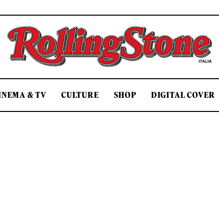
Rolling Stone Italia
INEMA & TV
CULTURE
SHOP
DIGITAL COVER