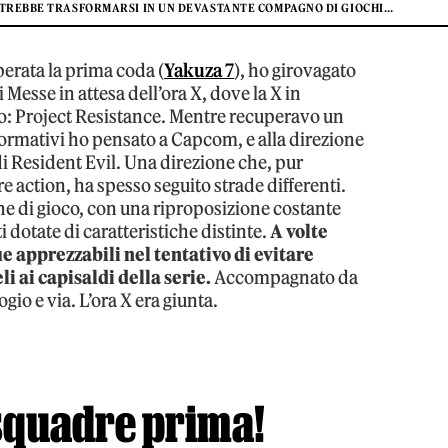
 POTREBBE TRASFORMARSI IN UN DEVASTANTE COMPAGNO DI GIOCHI…
erata la prima coda (
Yakuza 7
), ho girovagato
Messe in attesa dell’ora X, dove la X in
: Project Resistance. Mentre recuperavo un
ormativi ho pensato a Capcom, e alla direzione
di Resident Evil. Una direzione che, pur
 action, ha spesso seguito strade differenti.
e di gioco, con una riproposizione costante
 dotate di caratteristiche distinte.
A volte
 apprezzabili nel tentativo di evitare
li ai capisaldi della serie.
Accompagnato da
gio e via. L’ora X era giunta.
 squadre prima!