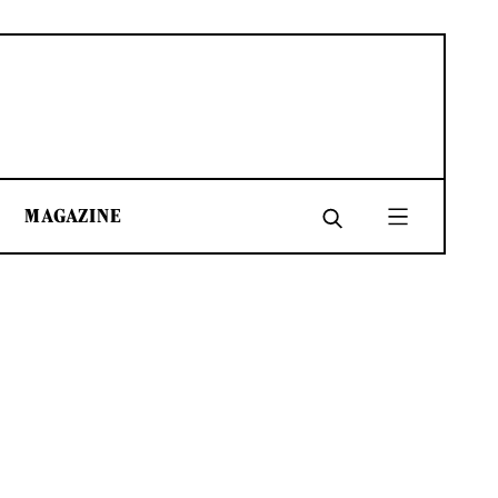
MAGAZINE
SHARE
SHARE