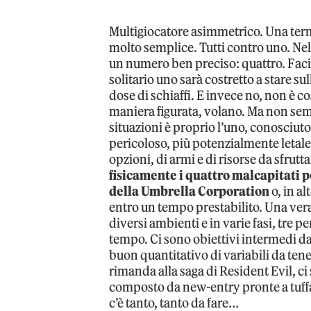
Multigiocatore asimmetrico. Una term
molto semplice. Tutti contro uno. Nel 
un numero ben preciso: quattro. Facil
solitario uno sarà costretto a stare s
dose di schiaffi. E invece no, non è co
maniera figurata, volano. Ma non semp
situazioni è proprio l’uno, conosciut
pericoloso, più potenzialmente letale
opzioni, di armi e di risorse da sfrutt
fisicamente i quattro malcapitati p
della Umbrella Corporation
o, in al
entro un tempo prestabilito. Una vera
diversi ambienti e in varie fasi, tre p
tempo. Ci sono obiettivi intermedi da 
buon quantitativo di variabili da ten
rimanda alla saga di Resident Evil, ci 
composto da new-entry pronte a tuffar
c’è tanto, tanto da fare…