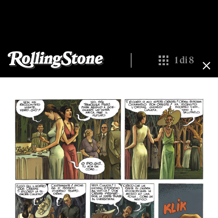
1
di
8
Show All Thumbn