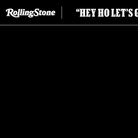
“HEY HO LET’S