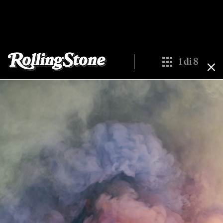
1
di
8
Show All Thumbn