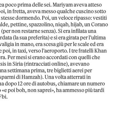
ea poco prima delle sei. Mariyam aveva atteso
poi, in fretta, aveva messo qualche cuscino sotto
 stesse dormendo. Poi, un veloce ripasso: vestiti
alde, pettine, spazzolino, niqab, hijab, un Corano
per non restarne senza). Si era infilata una
ata (la sua preferita) e si era girata per l’ultima
valigia in mano, era scesa giù per le scale ed era
 e poi, in taxi, verso l’aeroporto. I tre fratelli Khan
ra. Per mesi si erano accordati con quelli che
is in Siria (rintracciati online), avevano
 una settimana prima, tre biglietti aerei per
isparmi di Hamzah). Una volta atterrati in
dana dopo 12 ore di autobus, chiamare un numero
oro «e poi boh, non saprei», ha ammesso più tardi
Fbi.