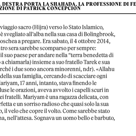
A DESTRA PORTA LA SHAHADA, LA PROFESSIONE DI F
AZIONE DI PATRICK CONCEPCION
viaggio sacro (Hijra) verso lo Stato Islamico,
vegliato all’alba nella sua casa di Bolingbrook,
oschea a pregare. Era sabato, il 4 ottobre 2014,
ntro sera sarebbe scomparso per sempre:
e il suo paese per andare nella “terra benedetta di
a chiamarla) insieme a suo fratello Tarek e sua
erché i due sono ancora minorenni, ndr). «Allahu
della sua famiglia, cercando di scacciare ogni
ariyam, 17 anni, intanto, stava finendo le
e le orazioni, aveva avvolto i capelli scuri in
dei fratelli. Mariyam è una ragazza delicata, con
fetta e un sorriso radioso che quasi solo la sua
, il velo che copre il volto. Come sarebbe stato
na, nell’attesa. Sognava un uomo bello e barbuto,