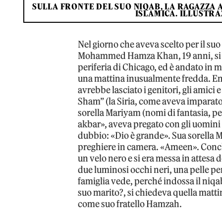
SULLA FRONTE DEL SUO NIQAB, LA RAGAZZA 
ISLAMICA. ILLUSTR
Nel giorno che aveva scelto per il suo 
Mohammed Hamza Khan, 19 anni, si è s
periferia di Chicago, ed è andato in m
una mattina inusualmente fredda. E
avrebbe lasciato i genitori, gli amici 
Sham” (la Siria, come aveva imparato 
sorella Mariyam (nomi di fantasia, p
akbar», aveva pregato con gli uomini 
dubbio: «Dio è grande». Sua sorella M
preghiere in camera. «Ameen». Conclus
un velo nero e si era messa in attesa 
due luminosi occhi neri, una pelle per
famiglia vede, perché indossa il niqab
suo marito?, si chiedeva quella matti
come suo fratello Hamzah.