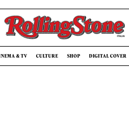
Rolling Stone Italia
INEMA & TV
CULTURE
SHOP
DIGITAL COVER