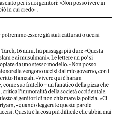
asciato per i suoi genitori: «Non posso ivere in
iò in cui credo».
potremmo essere già stati catturati o uccisi
, Tarek, 16 anni, ha passaggi più duri: «Questa
slam e ai musulmani». Le lettere un po’ si
copiate da uno stesso modello. «Non posso
 mie sorelle vengono uccisi dal mio governo, con i
 scritto Hamzah. «Vivere qui è haram
, come suo fratello – un fanatico della pizza che
critica l’immoralità della società occidentale.
chiesto ai genitori di non chiamare la polizia. «Ci
Mariyam, «quando leggerete queste parole
ccisi. Questa è la cosa più difficile che abbia mai