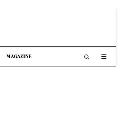
MAGAZINE
SHARE
SHARE