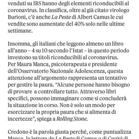
venduti su IBS hanno degli elementi riconducibili al
coronavirus. In classifica, oltre al già citato virologo
Burioni, c’è anche
La Peste
di Albert Camus le cui
vendite sono aumentate del 40% solo nelle ultime
settimane.
Insomma, gli italiani che leggono almeno un libro
all’anno – 4 su 10 secondo l’Istat – in questo periodo
investono su titoli riconducibili al coronavirus.
Per Maura Manca, psicoterapeuta e presidente
dell’Osservatorio Nazionale Adolescenza, questa
attenzione all’argomento rappresenta un tentativo
per gestire la paura. “Alcune persone hanno bisogno
di provare a controllare tutto. Attraverso libri
specifici, possono immaginare come si concluderà
la situazione in corso. Non è solo un modo per
esorcizzare la propria paura che si alimenta di
incertezze”, spiega a
Rolling Stone
.
Credono è la parola giusta perché, come puntualizza
Manca, la lettura de
La Peste
di Camus o di
Cecità
di