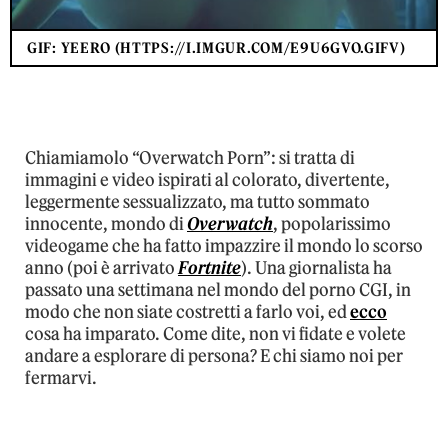
GIF: YEERO (HTTPS://I.IMGUR.COM/E9U6GVO.GIFV)
Chiamiamolo “Overwatch Porn”: si tratta di
immagini e video ispirati al colorato, divertente,
leggermente sessualizzato, ma tutto sommato
innocente, mondo di
Overwatch
, popolarissimo
videogame che ha fatto impazzire il mondo lo scorso
anno (poi è arrivato
Fortnite
). Una giornalista ha
passato una settimana nel mondo del porno CGI, in
modo che non siate costretti a farlo voi, ed
ecco
cosa ha imparato. Come dite, non vi fidate e volete
andare a esplorare di persona? E chi siamo noi per
fermarvi.