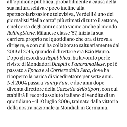
all’opinione pubblica, probabilmente a causa della
sua natura schiva e poco incline alla
spettacolarizzazione televisiva, Verdelli è uno dei
giornalisti “della carta” più stimati di tutto il settore,
e nel corso degli anni è stato vicino anche al mondo
Rolling Stone
. Milanese classe ’57, inizia la sua
carriera proprio nel quotidiano che ora si trova a
dirigere, e con cui ha collaborato saltuariamente dal
2013 al 2015, quando il direttore era Ezio Mauro.
Dopo gli esordi su
Repubblica
, ha lavorato per le
riviste di Mondadori
Duepiù
e
PanoramaMese
, poi è
passato a
Epoca
e al
Corriere della Sera
, dove ha
ricoperto la carica di vicedirettore per sette anni.
Nel 2004 passa a
Vanity Fair
, e due anni dopo
diventa direttore della
Gazzetta dello Sport
, con cui
stabilirà il record assoluto italiano di vendite di un
quotidiano – il 10 luglio 2006, trainato dalla vittoria
della nostra nazionale ai Mondiali in Germania.