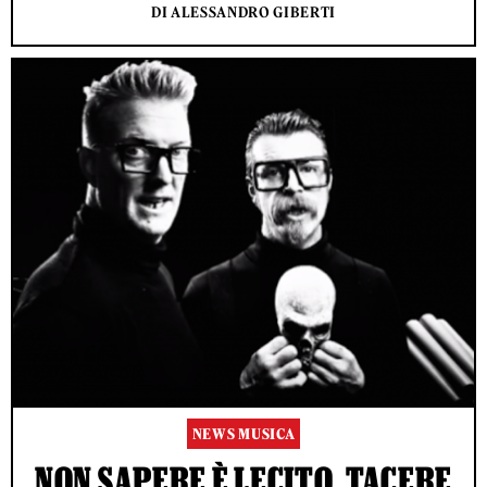
DI ALESSANDRO GIBERTI
NEWS MUSICA
NON SAPERE È LECITO, TACERE