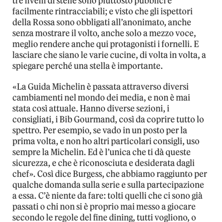
tre livelli di stelle sono piuttosto pubblici e
facilmente rintracciabili; e visto che gli ispettori
della Rossa sono obbligati all’anonimato, anche
senza mostrare il volto, anche solo a mezzo voce,
meglio rendere anche qui protagonisti i fornelli. E
lasciare che siano le varie cucine, di volta in volta, a
spiegare perché una stella è importante.
«La Guida Michelin è passata attraverso diversi
cambiamenti nel mondo dei media, e non è mai
stata così attuale. Hanno diverse sezioni, i
consigliati, i Bib Gourmand, così da coprire tutto lo
spettro. Per esempio, se vado in un posto per la
prima volta, e non ho altri particolari consigli, uso
sempre la Michelin. Ed è l’unica che ti dà queste
sicurezza, e che è riconosciuta e desiderata dagli
chef». Così dice Burgess, che abbiamo raggiunto per
qualche domanda sulla serie e sulla partecipazione
a essa. C’è niente da fare: tolti quelli che ci sono già
passati o chi non si è proprio mai messo a giocare
secondo le regole del fine dining, tutti vogliono, o