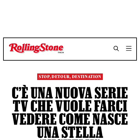
TEMPO DI LETTURA 9 MINUTI
TEMPO DI LETTURA 9 MINUTI
SHARE
SHARE
STOP, DETOUR, DESTINATION
C’È UNA NUOVA SERIE
TV CHE VUOLE FARCI
VEDERE COME NASCE
UNA STELLA