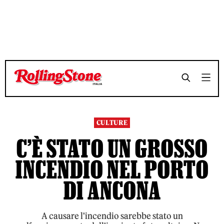
TEMPO DI LETTURA 3 MINUTI
TEMPO DI LETTURA 3 MINUTI
SHARE
SHARE
CULTURE
C’È STATO UN GROSSO
INCENDIO NEL PORTO
DI ANCONA
A causare l'incendio sarebbe stato un