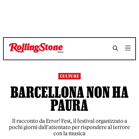
TEMPO DI LETTURA 6 MINUTI
TEMPO DI LETTURA 6 MINUTI
SHARE
SHARE
CULTURE
BARCELLONA NON HA
PAURA
Il racconto da Error! Fest, il festival organizzato a
pochi giorni dall'attentato per rispondere al terrore
con la musica