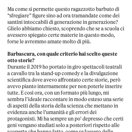
Ma come si permette questo ragazzotto barbuto di
“sfregiare” figure sino ad ora tramandate come dei
santini intoccabili di generazione in generazione?
Glielo abbiamo chiesto, scoprendo che se a scuola ci
avessero spiegato certe materie in questo modo,
forse le avremmo amate molto di più.
Barbascura, con quale criterio hai scelto queste
otto storie?
Durante il 2019 ho portato in giro spettacoli teatrali
a cavallo tra la stand-up comedy e la divulgazione
scientifica dove avevo affrontato certe storie, però
avevo pianto internamente per non poterle inserire
tutte. E così ora, con un formato più lungo, mi
sembra l’ideale raccontare in modo esteso una serie
di aspetti della storia della scienza che mettano in
evidenza anche l’umanità e gli errori dei
protagonisti. Mi ha sempre un po’ depresso che certi
geni vengano studiati solo a posteriori rispetto alle
scoperte che hanno fatto, come se fossero delle