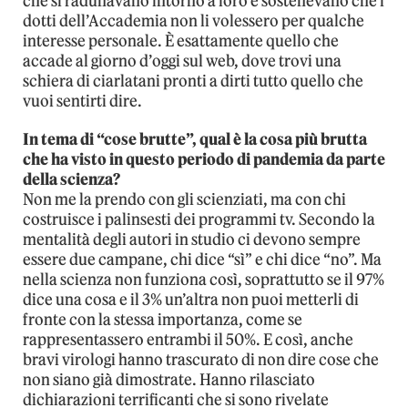
che si radunavano intorno a loro e sostenevano che i
dotti dell’Accademia non li volessero per qualche
interesse personale. È esattamente quello che
accade al giorno d’oggi sul web, dove trovi una
schiera di ciarlatani pronti a dirti tutto quello che
vuoi sentirti dire.
In tema di “cose brutte”, qual è la cosa più brutta
che ha visto in questo periodo di pandemia da parte
della scienza?
Non me la prendo con gli scienziati, ma con chi
costruisce i palinsesti dei programmi tv. Secondo la
mentalità degli autori in studio ci devono sempre
essere due campane, chi dice “sì” e chi dice “no”. Ma
nella scienza non funziona così, soprattutto se il 97%
dice una cosa e il 3% un’altra non puoi metterli di
fronte con la stessa importanza, come se
rappresentassero entrambi il 50%. E così, anche
bravi virologi hanno trascurato di non dire cose che
non siano già dimostrate. Hanno rilasciato
dichiarazioni terrificanti che si sono rivelate