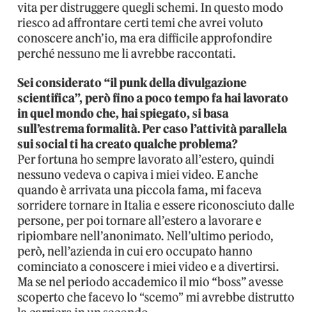
vita per distruggere quegli schemi. In questo modo
riesco ad affrontare certi temi che avrei voluto
conoscere anch’io, ma era difficile approfondire
perché nessuno me li avrebbe raccontati.
Sei considerato “il punk della divulgazione
scientifica”, però fino a poco tempo fa hai lavorato
in quel mondo che, hai spiegato, si basa
sull’estrema formalità. Per caso l’attività parallela
sui social ti ha creato qualche problema?
Per fortuna ho sempre lavorato all’estero, quindi
nessuno vedeva o capiva i miei video. E anche
quando è arrivata una piccola fama, mi faceva
sorridere tornare in Italia e essere riconosciuto dalle
persone, per poi tornare all’estero a lavorare e
ripiombare nell’anonimato. Nell’ultimo periodo,
però, nell’azienda in cui ero occupato hanno
cominciato a conoscere i miei video e a divertirsi.
Ma se nel periodo accademico il mio “boss” avesse
scoperto che facevo lo “scemo” mi avrebbe distrutto