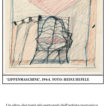
‘LIPPENMASCHINE’, 1964. FOTO: HEINZ HEFELE
Un altro dei temi più gettonati dall’artista teutonica