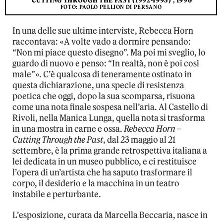
'CUTTING THROUGH THE PAST (1992-1993)', 1996
FOTO: PAOLO PELLION DI PERSANO
In una delle sue ultime interviste, Rebecca Horn
raccontava: «A volte vado a dormire pensando:
“Non mi piace questo disegno”. Ma poi mi sveglio, lo
guardo di nuovo e penso: “In realtà, non è poi così
male”». C’è qualcosa di teneramente ostinato in
questa dichiarazione, una specie di resistenza
poetica che oggi, dopo la sua scomparsa, risuona
come una nota finale sospesa nell’aria. Al Castello di
Rivoli, nella Manica Lunga, quella nota si trasforma
in una mostra in carne e ossa.
Rebecca Horn –
Cutting Through the Past
, dal 23 maggio al 21
settembre, è la prima grande retrospettiva italiana a
lei dedicata in un museo pubblico, e ci restituisce
l’opera di un’artista che ha saputo trasformare il
corpo, il desiderio e la macchina in un teatro
instabile e perturbante.
L’esposizione, curata da Marcella Beccaria, nasce in