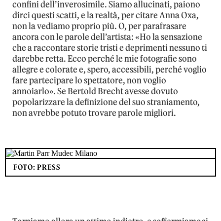
confini dell
’
inverosimile. Siamo allucinati, paiono
dirci questi scatti, e la realtà, per citare Anna Oxa,
non la vediamo proprio più. O, per parafrasare
ancora con le parole dell’artista:
«
Ho la sensazione
che a raccontare storie tristi e deprimenti nessuno ti
darebbe retta. Ecco perch
é
le mie fotografie sono
allegre e colorate e, spero, accessibili, perch
é
voglio
fare partecipare lo spettatore, non voglio
annoiarl
o
». Se Bertold Brecht avesse dovuto
popolarizzare la definizione del suo straniamento,
non avrebbe potuto trovare parole migliori.
FOTO: PRESS