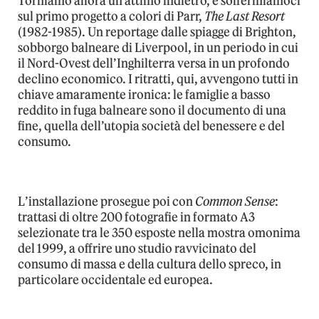
Torniamo allora un attimo indietro, e soffermiamoci
sul
primo progetto a colori di Parr,
The Last Resort
(1982
-1985). Un reportage
dalle spiagge di Brighton,
sobborgo balneare di Liverpool
, i
n un periodo in cui
il Nord-Ovest dell’Inghilterra versa in un profondo
declino economico.
I ritratti, qui, avvengono tutti in
chiave
amaramente ironic
a:
le famiglie a
basso
reddito in
fuga balneare sono il documento
di una
fine, quella
dell’utopia societ
à
del
benessere e del
consumo.
L
’
installazione
prosegue poi con
Common Sense
:
trattasi di
oltre 200 fotografie in formato A3
selezionate tra le 350 esposte
nella mostra omonima
del 1999
, a offrire
uno studio ravvicinato
del
consumo di massa e della cultura
dello spreco,
in
particolare
occidentale ed europea.