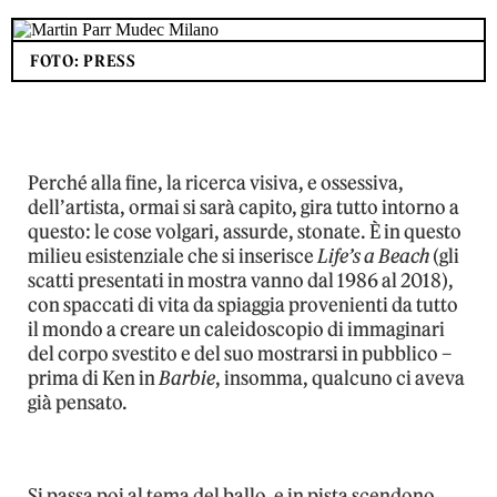
FOTO: PRESS
Perché alla fine, la
ricerca visiva, e ossessiva,
dell
’
artista, ormai si sarà capito, gira tutto intorno a
questo:
le cose
volgari, assurde, stonate.
È in questo
milieu esistenziale che si inserisce
Life
’
s a Beach
(gli
scatti presentati in mostra vanno dal 1986 al 2018),
con spaccati di vita da spiaggia
provenienti da
tutto
il mondo a creare
un caleidoscopio di immaginari
del corpo svestito e del suo
mostrarsi in pubblico –
prima di Ken in
Barbie
, insomma, qualcuno ci aveva
già pensato.
Si passa
poi
a
l tema del ballo, e in pista scendono