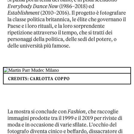
Everybody Dance Now
(1986
–
2018)
ed
Establishment
(2010
–
2016).
Il
progetto
è
fotografare
la classe politica
britannica, le
é
lite che
governano il
Paese e i loro rituali, e
la loro s
orprendente
ripetizione attraverso il tempo,
che si tratti dei
personaggi della politica, delle sedi del potere, o
delle universit
à
pi
ù famose.
CREDITS: CARLOTTA COPPO
La
mostra si conclude con
Fashion
, che
raccoglie
immagini prodotte tra il 1999 e il 2019 per riviste di
moda e in
occasione di varie sfilate
. L’occhio del
fotografo
diventa cinico e beffardo,
dissacratore di