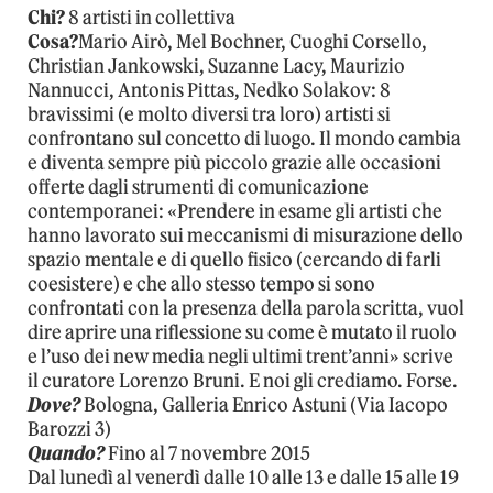
Chi?
8 artisti in collettiva
Cosa?
Mario Airò, Mel Bochner, Cuoghi Corsello,
Christian Jankowski, Suzanne Lacy, Maurizio
Nannucci, Antonis Pittas, Nedko Solakov: 8
bravissimi (e molto diversi tra loro) artisti si
confrontano sul concetto di luogo. Il mondo cambia
e diventa sempre più piccolo grazie alle occasioni
offerte dagli strumenti di comunicazione
contemporanei: «Prendere in esame gli artisti che
hanno lavorato sui meccanismi di misurazione dello
spazio mentale e di quello fisico (cercando di farli
coesistere) e che allo stesso tempo si sono
confrontati con la presenza della parola scritta, vuol
dire aprire una riflessione su come è mutato il ruolo
e l’uso dei new media negli ultimi trent’anni» scrive
il curatore Lorenzo Bruni. E noi gli crediamo. Forse.
Dove?
Bologna, Galleria Enrico Astuni (Via Iacopo
Barozzi 3)
Quando?
Fino al 7 novembre 2015
Dal lunedì al venerdì dalle 10 alle 13 e dalle 15 alle 19