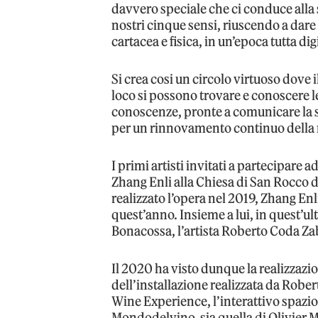
davvero speciale che ci conduce alla sc
nostri cinque sensi, riuscendo a dare
cartacea e fisica, in un’epoca tutta dig
Si crea cosi un circolo virtuoso dove i
loco si possono trovare e conoscere l
conoscenze, pronte a comunicare la s
per un rinnovamento continuo della
I primi artisti invitati a partecipare
Zhang Enli alla Chiesa di San Rocco 
realizzato l’opera nel 2019, Zhang Enli
quest’anno. Insieme a lui, in quest’ult
Bonacossa, l’artista Roberto Coda Za
Il 2020 ha visto dunque la realizzazi
dell’installazione realizzata da Robe
Wine Experience, l’interattivo spazio
Mondodelvino, sia quella di Olivier M