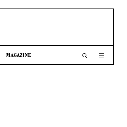
MAGAZINE
SHARE
SHARE