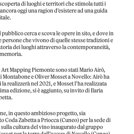
operta di luoghi e territori che stimola tutti i
 ancora oggi una ragion d’esistere ad una guida
itale.
l pubblico cerca e scova le opere in sito, e dove in
e persone che vivono di quelle stesse tradizioni e
toria dei luoghi attraverso la contemporaneità,
 memoria.
 ad Art Mapping Piemonte sono stati Mario Airò,
di Montabone e Oliver Mosset a Novello: Airò ha
 la realizzerà nel 2021, e Mosset l’ha realizzata
ima edizione, si è aggiunto, su invito di Ilaria
betta.
one, in questo ambizioso progetto, sia
rto Coda Zabetta a Priocca (Cuneo) per la sede di
 sulla cultura del vino inaugurato dal gruppo
osset per la torre dell’acqua di Novello (Cuneo)