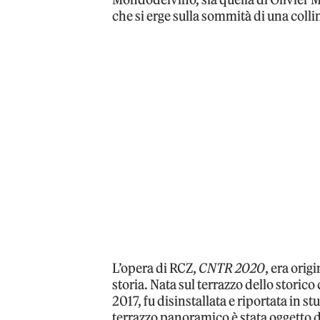
che si erge sulla sommità di una collin
L’opera di RCZ,
CNTR 2020
, era orig
storia. Nata sul terrazzo dello storic
2017, fu disinstallata e riportata in st
terrazzo panoramico è stata oggetto di 