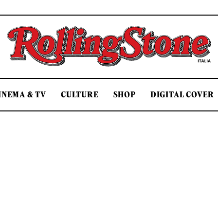
Rolling Stone Italia
INEMA & TV
CULTURE
SHOP
DIGITAL COVER