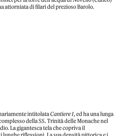
a attorniata di filari del prezioso Barolo.
inariamente intitolata
Cantiere 1
, ed ha una lunga
o complesso della SS. Trinità delle Monache nel
udio. La gigantesca tela che copriva il
lunghe riflessioni. La sua densità pittorica e i