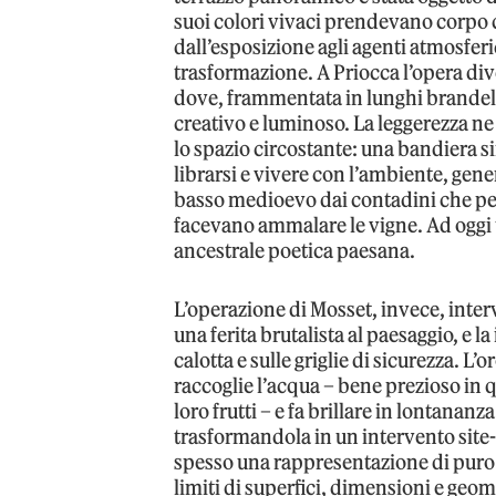
suoi colori vivaci prendevano corpo c
dall’esposizione agli agenti atmosferi
trasformazione. A Priocca l’opera div
dove, frammentata in lunghi brandell
creativo e luminoso. La leggerezza ne
lo spazio circostante: una bandiera si
librarsi e vivere con l’ambiente, gene
basso medioevo dai contadini che pe
facevano ammalare le vigne. Ad oggi 
ancestrale poetica paesana.
L’operazione di Mosset, invece, inter
una ferita brutalista al paesaggio, e l
calotta e sulle griglie di sicurezza. L’
raccoglie l’acqua – bene prezioso in q
loro frutti – e fa brillare in lontanan
trasformandola in un intervento site
spesso una rappresentazione di puro 
limiti di superfici, dimensioni e geom