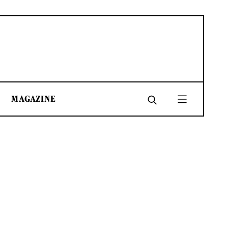
MAGAZINE
SHARE
SHARE