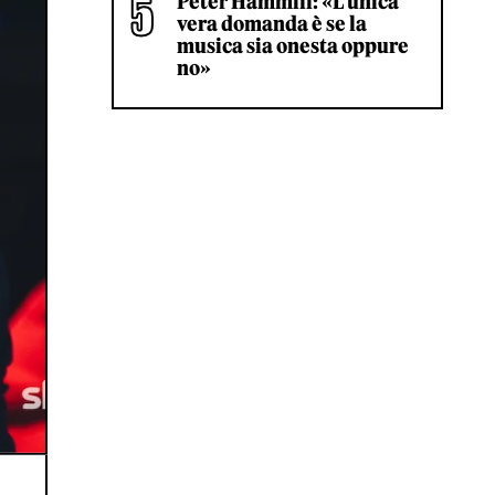
Peter Hammill: «L’unica
vera domanda è se la
musica sia onesta oppure
no»