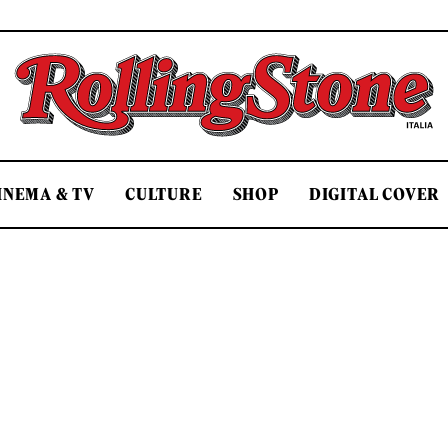
Rolling Stone Italia
INEMA & TV
CULTURE
SHOP
DIGITAL COVER