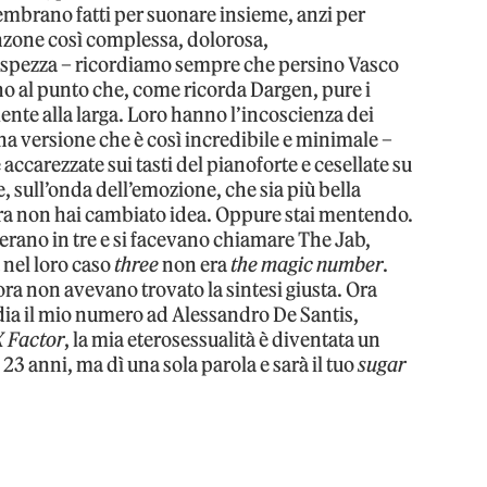
embrano fatti per suonare insieme, anzi per
nzone così complessa, dolorosa,
 spezza – ricordiamo sempre che persino Vasco
fino al punto che, come ricorda Dargen, pure i
te alla larga. Loro hanno l’incoscienza dei
una versione che è così incredibile e minimale –
 accarezzate sui tasti del pianoforte e cesellate su
, sull’onda dell’emozione, che sia più bella
ora non hai cambiato idea. Oppure stai mentendo.
erano in tre e si facevano chiamare The Jab,
nel loro caso
three
non era
the magic number
.
ra non avevano trovato la sintesi giusta. Ora
dia il mio numero ad Alessandro De Santis,
X Factor
, la mia eterosessualità è diventata un
 23 anni, ma dì una sola parola e sarà il tuo
sugar