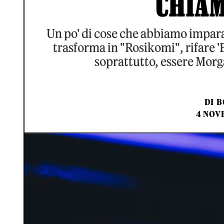
CHIA
Un po' di cose che abbiamo impara
trasforma in "Rosikomi", rifare 'B
soprattutto, essere Morga
DI
B
4 NOV