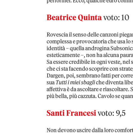
performer. Ecco, qualche euro comince
Beatrice Quinta
voto: 10
Rovescia il senso delle canzoni piega
complessa e provocatoria che usa lo s
identità – quella androgina Subsonic
esteticamente –, non ha alcuna paura d
Sa essere credibile in ogni veste, nel
che ci sta facendo scoprire con strat
Dargen, poi, sembrano fatti per corre
sua
Tutti i miei sbagli
che diventa libe
affettiva è da ascoltare e riascoltare
più bella, più cazzuta. Cavolo se qua
Santi Francesi
voto: 9,5
Non devono uscire dalla loro comfort 