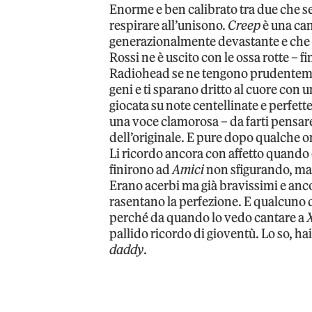
Enorme e ben calibrato tra due che s
respirare all’unisono.
Creep
è una ca
generazionalmente devastante e che
Rossi ne è uscito con le ossa rotte – 
Radiohead se ne tengono prudentemen
geni e ti sparano dritto al cuore con 
giocata su note centellinate e perfette
una voce clamorosa – da farti pensare
dell’originale. E pure dopo qualche 
Li ricordo ancora con affetto quando 
finirono ad
Amici
non sfigurando, ma 
Erano acerbi ma già bravissimi e anco
rasentano la perfezione. E qualcuno 
perché da quando lo vedo cantare a
pallido ricordo di gioventù. Lo so, hai
daddy
.