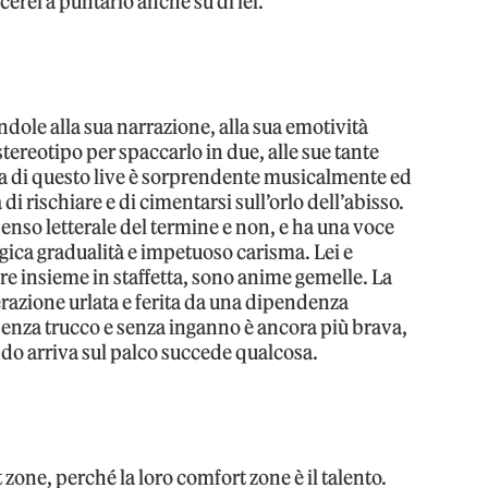
rei a puntarlo anche su di lei.
ndole alla sua narrazione, alla sua emotività
tereotipo per spaccarlo in due, alle sue tante
a di questo live è sorprendente musicalmente ed
i rischiare e di cimentarsi sull’orlo dell’abisso.
 senso letterale del termine e non, e ha una voce
egica gradualità e impetuoso carisma. Lei e
re insieme in staffetta, sono anime gemelle. La
razione urlata e ferita da una dipendenza
. Senza trucco e senza inganno è ancora più brava,
ndo arriva sul palco succede qualcosa.
zone, perché la loro comfort zone è il talento.