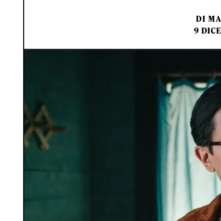
DI
MA
9 DIC