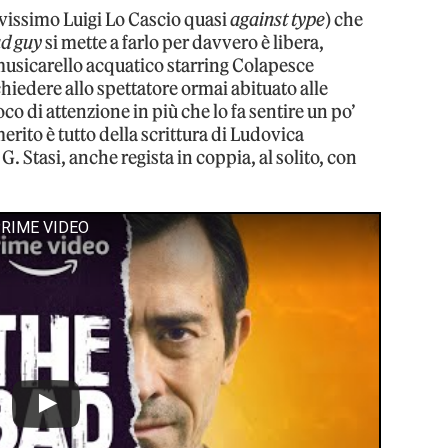
ravissimo Luigi Lo Cascio quasi
against type
) che
d guy
si mette a farlo per davvero è libera,
usicarello acquatico starring Colapesce
chiedere allo spettatore ormai abituato alle
o di attenzione in più che lo fa sentire un po’
merito è tutto della scrittura di Ludovica
 Stasi, anche regista in coppia, al solito, con
PRIME VIDEO