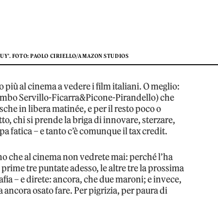
GUY’. FOTO: PAOLO CIRIELLO/AMAZON STUDIOS
 più al cinema a vedere i film italiani. O meglio:
 combo Servillo-Ficarra&Picone-Pirandello) che
sche in libera matinée, e per il resto poco o
o, chi si prende la briga di innovare, sterzare,
a fatica – e tanto c’è comunque il tax credit.
iano che al cinema non vedrete mai: perché l’ha
prime tre puntate adesso, le altre tre la prossima
mafia – e direte: ancora, che due maroni; e invece,
a ancora osato fare. Per pigrizia, per paura di