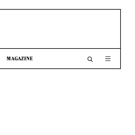
MAGAZINE
SHARE
SHARE