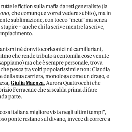
 tutte le fiction sulla mafia da reti generaliste (la
uono
, che comunque vorrei vedere subito), ma in
cente sublimazione, con tocco “meta” ma senza
 stupire – anche chi la scrive mentre la scrive,
compiacimento.
lianismi né donvitocorleonici né camilleriani,
 ritmo che rende tributo a centomila cose venute
o sappiamo) ma che è sempre personale, trova
t che pesca tra volti popolarissimi e non: Claudia
ore della sua carriera, monologa come un drago, e
azza,
Giulia Maenza
, Aurora Quattrocchi che
abrizio Ferracane che si scalda prima di fare
nda parte.
 cosa italiana migliore vista negli ultimi tempi”,
oso ponte restano sul divano, invece di correre a