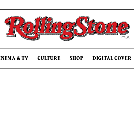
Rolling Stone Italia
INEMA & TV
CULTURE
SHOP
DIGITAL COVER