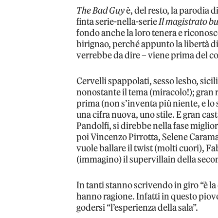
The Bad Guy
è, del resto, la parodia di
finta serie-nella-serie
Il magistrato b
fondo anche la loro tenera e riconos
birignao, perché appunto la libertà di
verrebbe da dire – viene prima del 
Cervelli spappolati, sesso lesbo, sici
nonostante il tema (miracolo!); gran
prima (non s’inventa più niente, e l
una cifra nuova, uno stile. E gran cas
Pandolfi, si direbbe nella fase migli
poi Vincenzo Pirrotta, Selene Caram
vuole ballare il twist (molti cuori), F
(immagino) il supervillain della seco
In tanti stanno scrivendo in giro “è la
hanno ragione. Infatti in questo piov
godersi “l’esperienza della sala”.