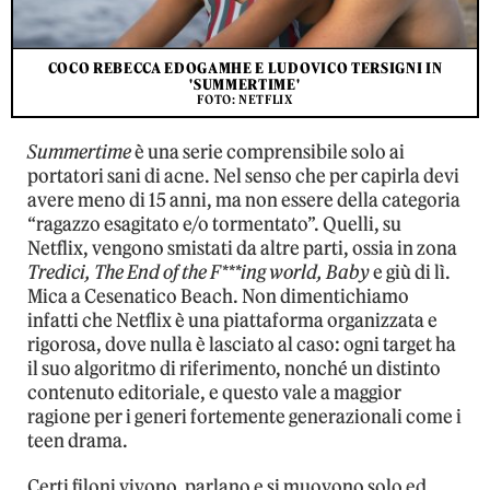
COCO REBECCA EDOGAMHE E LUDOVICO TERSIGNI IN
'SUMMERTIME'
FOTO: NETFLIX
Summertime
è una serie comprensibile solo ai
portatori sani di acne. Nel senso che per capirla devi
avere meno di 15 anni, ma non essere della categoria
“ragazzo esagitato e/o tormentato”. Quelli, su
Netflix, vengono smistati da altre parti, ossia in zona
Tredici, The End of the F***ing world, Baby
e giù di lì.
Mica a Cesenatico Beach. Non dimentichiamo
infatti che Netflix è una piattaforma organizzata e
rigorosa, dove nulla è lasciato al caso: ogni target ha
il suo algoritmo di riferimento, nonché un distinto
contenuto editoriale, e questo vale a maggior
ragione per i generi fortemente generazionali come i
teen drama.
Certi filoni vivono, parlano e si muovono solo ed