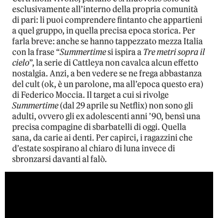
esclusivamente all’interno della propria comunità
di pari: li puoi comprendere fintanto che appartieni
a quel gruppo, in quella precisa epoca storica. Per
farla breve: anche se hanno tappezzato mezza Italia
con la frase “
Summertime
si ispira a
Tre metri sopra il
cielo
”, la serie di Cattleya non cavalca alcun effetto
nostalgia. Anzi, a ben vedere se ne frega abbastanza
del cult (ok, è un parolone, ma all’epoca questo era)
di Federico Moccia. Il target a cui si rivolge
Summertime
(dal 29 aprile su Netflix) non sono gli
adulti, ovvero gli ex adolescenti anni ’90, bensì una
precisa compagine di sbarbatelli di oggi. Quella
sana, da carie ai denti. Per capirci, i ragazzini che
d’estate sospirano al chiaro di luna invece di
sbronzarsi davanti al falò.