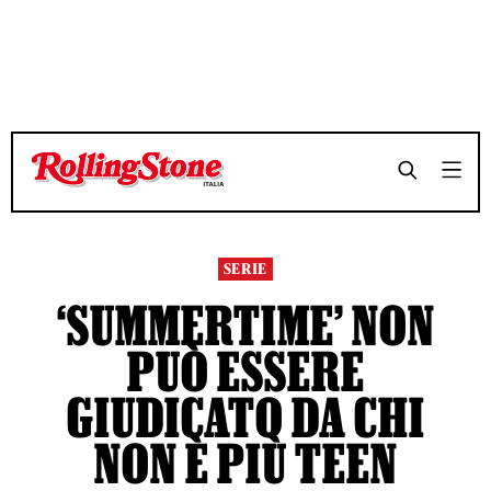
TEMPO DI LETTURA 6 MINUTI
TEMPO DI LETTURA 6 MINUTI
SHARE
SHARE
SERIE
‘SUMMERTIME’ NON
PUÒ ESSERE
GIUDICATO DA CHI
NON È PIÙ TEEN