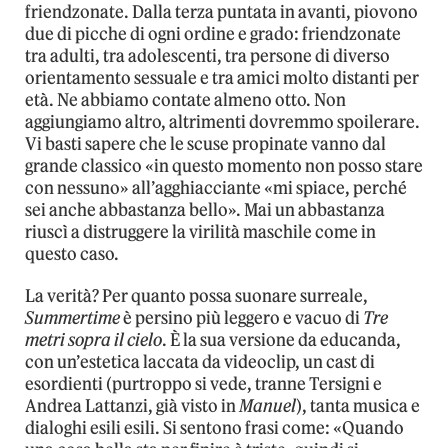
friendzonate. Dalla terza puntata in avanti, piovono
due di picche di ogni ordine e grado: friendzonate
tra adulti, tra adolescenti, tra persone di diverso
orientamento sessuale e tra amici molto distanti per
età. Ne abbiamo contate almeno otto. Non
aggiungiamo altro, altrimenti dovremmo spoilerare.
Vi basti sapere che le scuse propinate vanno dal
grande classico «in questo momento non posso stare
con nessuno» all’agghiacciante «mi spiace, perché
sei anche abbastanza bello». Mai un abbastanza
riuscì a distruggere la virilità maschile come in
questo caso.
La verità? Per quanto possa suonare surreale,
Summertime
è persino più leggero e vacuo di
Tre
metri sopra il cielo
. È la sua versione da educanda,
con un’estetica laccata da videoclip, un cast di
esordienti (purtroppo si vede, tranne Tersigni e
Andrea Lattanzi, già visto in
Manuel
), tanta musica e
dialoghi esili esili. Si sentono frasi come: «Quando