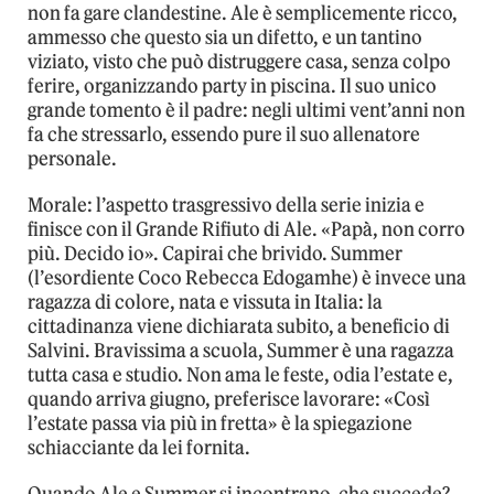
non fa gare clandestine. Ale è semplicemente ricco,
ammesso che questo sia un difetto, e un tantino
viziato, visto che può distruggere casa, senza colpo
ferire, organizzando party in piscina. Il suo unico
grande tomento è il padre: negli ultimi vent’anni non
fa che stressarlo, essendo pure il suo allenatore
personale.
Morale: l’aspetto trasgressivo della serie inizia e
finisce con il Grande Rifiuto di Ale. «Papà, non corro
più. Decido io». Capirai che brivido. Summer
(l’esordiente Coco Rebecca Edogamhe) è invece una
ragazza di colore, nata e vissuta in Italia: la
cittadinanza viene dichiarata subito, a beneficio di
Salvini. Bravissima a scuola, Summer è una ragazza
tutta casa e studio. Non ama le feste, odia l’estate e,
quando arriva giugno, preferisce lavorare: «Così
l’estate passa via più in fretta» è la spiegazione
schiacciante da lei fornita.
Quando Ale e Summer si incontrano, che succede?