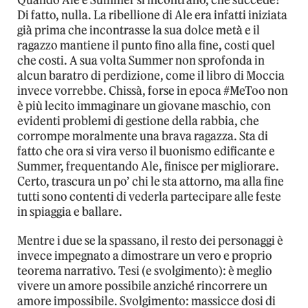
Di fatto, nulla. La ribellione di Ale era infatti iniziata
già prima che incontrasse la sua dolce metà e il
ragazzo mantiene il punto fino alla fine, costi quel
che costi. A sua volta Summer non sprofonda in
alcun baratro di perdizione, come il libro di Moccia
invece vorrebbe. Chissà, forse in epoca #MeToo non
è più lecito immaginare un giovane maschio, con
evidenti problemi di gestione della rabbia, che
corrompe moralmente una brava ragazza. Sta di
fatto che ora si vira verso il buonismo edificante e
Summer, frequentando Ale, finisce per migliorare.
Certo, trascura un po’ chi le sta attorno, ma alla fine
tutti sono contenti di vederla partecipare alle feste
in spiaggia e ballare.
Mentre i due se la spassano, il resto dei personaggi è
invece impegnato a dimostrare un vero e proprio
teorema narrativo. Tesi (e svolgimento): è meglio
vivere un amore possibile anziché rincorrere un
amore impossibile. Svolgimento: massicce dosi di