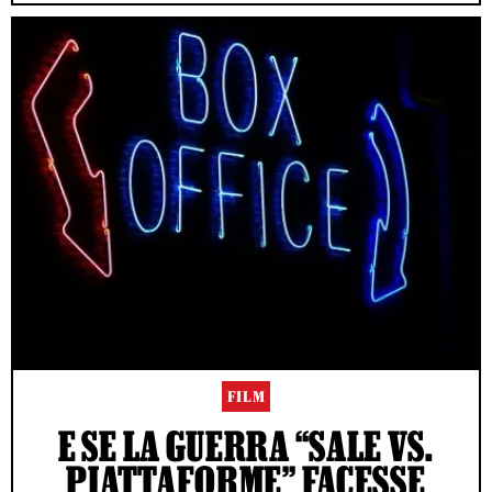
FILM
E SE LA GUERRA “SALE VS.
PIATTAFORME” FACESSE