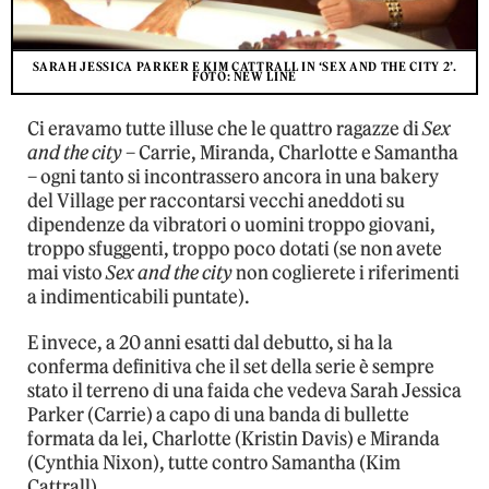
SARAH JESSICA PARKER E KIM CATTRALL IN ‘SEX AND THE CITY 2’.
FOTO: NEW LINE
Ci eravamo tutte illuse che le quattro ragazze di
Sex
and the city
– Carrie, Miranda, Charlotte e Samantha
– ogni tanto si incontrassero ancora in una bakery
del Village per raccontarsi vecchi aneddoti su
dipendenze da vibratori o uomini troppo giovani,
troppo sfuggenti, troppo poco dotati (se non avete
mai visto
Sex and the city
non coglierete i riferimenti
a indimenticabili puntate).
E invece, a 20 anni esatti dal debutto, si ha la
conferma definitiva che il set della serie è sempre
stato il terreno di una faida che vedeva Sarah Jessica
Parker (Carrie) a capo di una banda di bullette
formata da lei, Charlotte (Kristin Davis) e Miranda
(Cynthia Nixon), tutte contro Samantha (Kim
Cattrall).