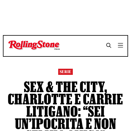
TEMPO DI LETTURA 5 MINUTI
TEMPO DI LETTURA 5 MINUTI
SHARE
SHARE
SERIE
SEX & THE CITY,
CHARLOTTE E CARRIE
LITIGANO: “SEI
UN’IPOCRITA E NON