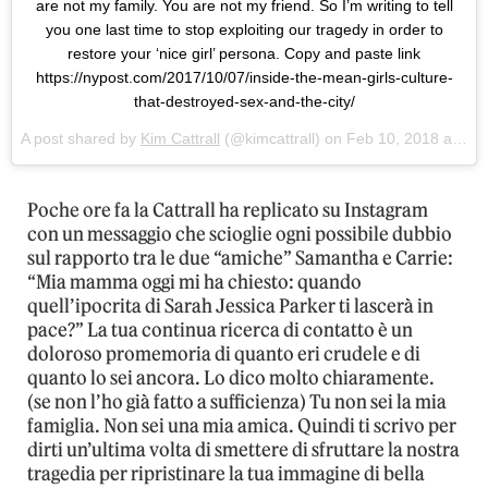
are not my family. You are not my friend. So I’m writing to tell
you one last time to stop exploiting our tragedy in order to
restore your ‘nice girl’ persona. Copy and paste link
https://nypost.com/2017/10/07/inside-the-mean-girls-culture-
that-destroyed-sex-and-the-city/
A post shared by
Kim Cattrall
(@kimcattrall) on
Feb 10, 2018 at 5:20am PST
Poche ore fa la Cattrall ha replicato su Instagram
con un messaggio che scioglie ogni possibile dubbio
sul rapporto tra le due “amiche” Samantha e Carrie:
“Mia mamma oggi mi ha chiesto: quando
quell’ipocrita di Sarah Jessica Parker ti lascerà in
pace?” La tua continua ricerca di contatto è un
doloroso promemoria di quanto eri crudele e di
quanto lo sei ancora. Lo dico molto chiaramente.
(se non l’ho già fatto a sufficienza) Tu non sei la mia
famiglia. Non sei una mia amica. Quindi ti scrivo per
dirti un’ultima volta di smettere di sfruttare la nostra
tragedia per ripristinare la tua immagine di bella