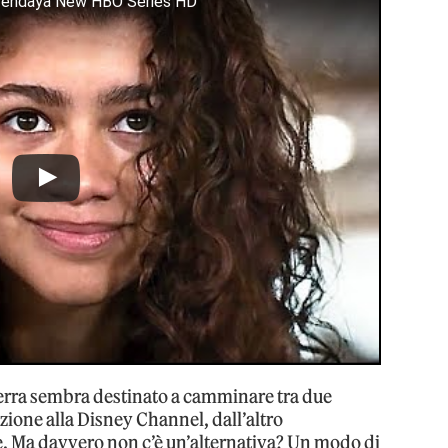
 Zendaya New HBO Series HD
terra sembra destinato a camminare tra due
azione alla Disney Channel, dall’altro
me. Ma davvero non c’è un’alternativa? Un modo di