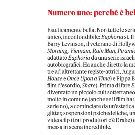
Numero uno: perché è be
Esteticamente bella. Non tutte le seri
unico, inconfondibile:
Euphoria
sì. I
Barry Levinson, il veterano di Hollywo
Morning, Vietnam, Rain Man, Piramid
adattato
Euphoria
da una serie israe
autobiografici. Ha anche diretto la m
tre ad altrettante registe-attrici, Aug
House
e
Once Upon a Time
) e Pippa 
film d’esordio,
Share
). Prima di fare
E
diventato un piccolo cult sotterraneo
molto in comune (anche se il film ha u
serie no), a cominciare da un’estetica f
glitter, sospensioni psichedeliche, un 
videoclip (tra i produttori c’è Drake
messa in scena incredibile.