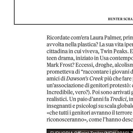
HUNTER SCHAF
Ricordate com’era Laura Palmer, prima
avvolta nella plastica? La sua vita ipe
cittadina in cui viveva, Twin Peaks. E 
teen drama, iniziato in Usa contemp
Mark Frost? Eccessi, droghe, alcolismo,
prometteva di “raccontare i giovani d
amici di
Dawson’s Creek
più che fare
un’associazione di genitori protestò: 
Incredibile, vero?). Poi sono arrivati g
realistici. Un paio d’anni fa
Tredici
, 
insegnanti e psicologi su scala globa
«che tutti i genitori avranno il terrore 
riconosceranno», come l’hanno descri