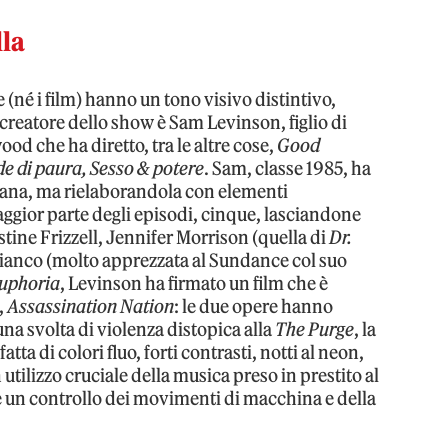
lla
e (né i film) hanno un tono visivo distintivo,
l creatore dello show è Sam Levinson, figlio di
od che ha diretto, tra le altre cose,
Good
e di paura, Sesso & potere
. Sam, classe 1985, ha
liana, ma rielaborandola con elementi
aggior parte degli episodi, cinque, lasciandone
ustine Frizzell, Jennifer Morrison (quella di
Dr.
Bianco (molto apprezzata al Sundance col suo
uphoria
, Levinson ha firmato un film che è
,
Assassination Nation
: le due opere hanno
na svolta di violenza distopica alla
The Purge
, la
atta di colori fluo, forti contrasti, notti al neon,
utilizzo cruciale della musica preso in prestito al
) e un controllo dei movimenti di macchina e della