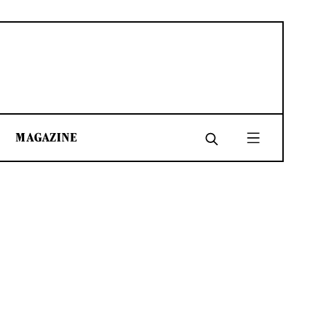
MAGAZINE
SHARE
SHARE