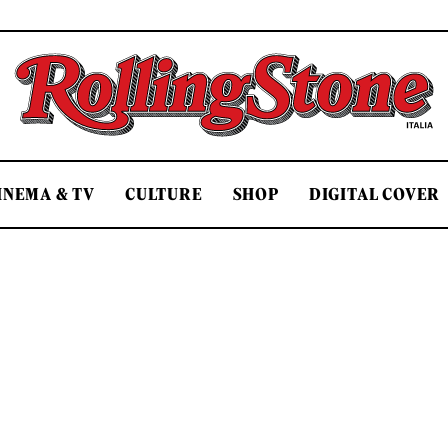
Rolling Stone Italia
INEMA & TV
CULTURE
SHOP
DIGITAL COVER