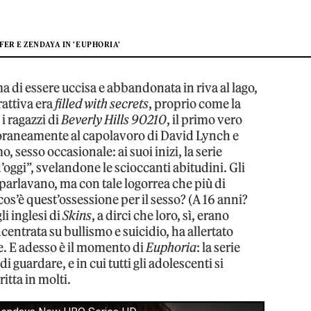
ER E ZENDAYA IN 'EUPHORIA'
 di essere uccisa e abbandonata in riva al lago,
rattiva era
filled with secrets
, proprio come la
i ragazzi di
Beverly Hills 90210
, il primo vero
oraneamente al capolavoro di David Lynch e
 sesso occasionale: ai suoi inizi, la serie
’oggi”, svelandone le scioccanti abitudini. Gli
 parlavano, ma con tale logorrea che più di
cos’è quest’ossessione per il sesso? (A 16 anni?
li inglesi di
Skins
, a dirci che loro, sì, erano
incentrata su bullismo e suicidio, ha allertato
le. E adesso è il momento di
Euphoria
: la serie
di guardare, e in cui tutti gli adolescenti si
tta in molti.