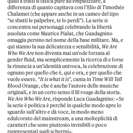
quali a tratti si fatica pure ad empatizzare, a
differenza di quanto capitava con l’Elio di Timothée
Chalamet (che appare anche in un cameo del tipo
“se sbatti le palpebre, te lo perdi”). La serie si
concentra sui personaggi celebrando la libertà
assoluta come Maurice Pialat, che Guadagnino
omaggia persino nel nome della base militare. Ma, e
qui stanno la sua delicatezza e sensibilità,
We Are
Who We Are
non diventa mai un’ode forzata al
gender fluid, ma semplicemente la ricerca di e forse
la rinuncia a un’identità univoca, la celebrazione di
ognuno per quello che è, qui e ora, e per quello che
vuole essere. “
It is what it is
”, canta in
Time Will Tell
Blood Orange, che è anche l’autore delle musiche
originali, e in un certo senso il fil rouge della storia.
We Are Who We Are
, risponde Luca Guadagnino: «Se
la serie è politica è perché in qualche modo apre lo
sguardo sull’altro e dà voce, in modo meno
edulcorato del mainstream, a una molteplicità di
caratteri che sono piuttosto invisibili o poco
rappresentati sugli schermi».