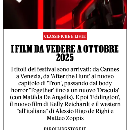
CLASSIFICHE E LISTE
I FILM DA VEDERE A OTTOBRE
2025
I titoli dei festival sono arrivati: da Cannes
a Venezia, da 'After the Hunt' al nuovo
capitolo di 'Tron', passando dal body
horror 'Together' fino a un nuovo 'Dracula'
(con Matilda De Angelis). E poi 'Eddington',
il nuovo film di Kelly Reichardt e il western
"all'italiana" di Alessio Rigo de Righi e
Matteo Zoppis
DI ROLLING STONE IT