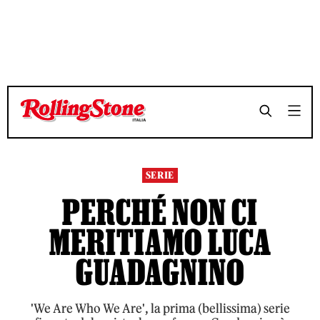
TEMPO DI LETTURA 8 MINUTI
TEMPO DI LETTURA 8 MINUTI
SHARE
SHARE
SERIE
PERCHÉ NON CI
MERITIAMO LUCA
GUADAGNINO
'We Are Who We Are', la prima (bellissima) serie