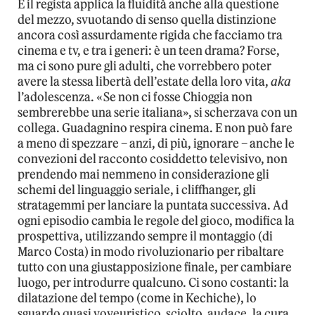
E il regista applica la fluidità anche alla questione
del mezzo, svuotando di senso quella distinzione
ancora così assurdamente rigida che facciamo tra
cinema e tv, e tra i generi: è un teen drama? Forse,
ma ci sono pure gli adulti, che vorrebbero poter
avere la stessa libertà dell’estate della loro vita,
aka
l’adolescenza. «Se non ci fosse Chioggia non
sembrerebbe una serie italiana», si scherzava con un
collega. Guadagnino respira cinema. E non può fare
a meno di spezzare – anzi, di più, ignorare – anche le
convezioni del racconto cosiddetto televisivo, non
prendendo mai nemmeno in considerazione gli
schemi del linguaggio seriale, i cliffhanger, gli
stratagemmi per lanciare la puntata successiva. Ad
ogni episodio cambia le regole del gioco, modifica la
prospettiva, utilizzando sempre il montaggio (di
Marco Costa) in modo rivoluzionario per ribaltare
tutto con una giustapposizione finale, per cambiare
luogo, per introdurre qualcuno. Ci sono costanti: la
dilatazione del tempo (come in Kechiche), lo
sguardo quasi voyeuristico, sciolto, audace, la cura