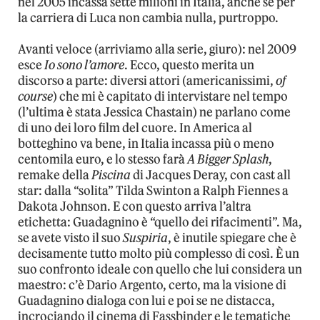
nel 2005 incassa sette milioni in Italia, anche se per
la carriera di Luca non cambia nulla, purtroppo.
Avanti veloce (arriviamo alla serie, giuro): nel 2009
esce
Io sono l’amore
. Ecco, questo merita un
discorso a parte: diversi attori (americanissimi,
of
course
) che mi è capitato di intervistare nel tempo
(l’ultima è stata Jessica Chastain) ne parlano come
di uno dei loro film del cuore. In America al
botteghino va bene, in Italia incassa più o meno
centomila euro, e lo stesso farà
A Bigger Splash
,
remake della
Piscina
di Jacques Deray, con cast all
star: dalla “solita” Tilda Swinton a Ralph Fiennes a
Dakota Johnson. E con questo arriva l’altra
etichetta: Guadagnino è “quello dei rifacimenti”. Ma,
se avete visto il suo
Suspiria
, è inutile spiegare che è
decisamente tutto molto più complesso di così. È un
suo confronto ideale con quello che lui considera un
maestro: c’è Dario Argento, certo, ma la visione di
Guadagnino dialoga con lui e poi se ne distacca,
incrociando il cinema di Fassbinder e le tematiche