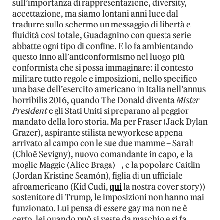
sull’importanza di rappresentazione, diversity,
accettazione, ma siamo lontani anni luce dal
tradurre sullo schermo un messaggio di libertà e
fluidità così totale, Guadagnino con questa serie
abbatte ogni tipo di confine. E lo fa ambientando
questo inno all’anticonformismo nel luogo più
conformista che si possa immaginare: il contesto
militare tutto regole e imposizioni, nello specifico
una base dell’esercito americano in Italia nell’annus
horribilis 2016, quando The Donald diventa
Mister
President
e gli Stati Uniti si preparano al peggior
mandato della loro storia. Ma per Fraser (Jack Dylan
Grazer), aspirante stilista newyorkese appena
arrivato al campo con le sue due mamme – Sarah
(Chloë Sevigny), nuovo comandante in capo, e la
moglie Maggie (Alice Braga) –, e la popolare Caitlin
(Jordan Kristine Seamón), figlia di un ufficiale
afroamericano (Kid Cudi,
qui
la nostra cover story))
sostenitore di Trump, le imposizioni non hanno mai
funzionato. Lui pensa di essere gay ma non ne è
certo, lei quando può si veste da maschio e si fa