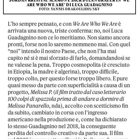
JORDAN KRISTINE SEAMÓN E JACK DYLAN GRAZER IN 'WE
ARE WHO WE ARE' DI LUCA GUADAGNINO
FOTO: YANNIS DRAKOULIDIS/SKY
L’ho sempre pensato, e con
We Are Who We Are
è
arrivata una nuova, triste conferma: no, noi Luca
Guadagnino non ce lo meritiamo. Non siamo ancora
pronti, forse non lo saremo nemmeno mai. Con quel
“noi” intendo il nostro Paese, che non l’ha mai
capito né si è mai sforzato di farlo, domandandosi se
ne valesse la pena. Troppo cosmopolita (è cresciuto
in Etiopia, la madre è algerina), troppo difficile,
troppo colto, per questo forse troppo libero. E pure
quasi messo da parte con superficialità a causa di un
progetto,
Melissa P.
(
il film tratto dal caso letterario
100 colpi di spazzola prima di andare a dormire di
Melissa Panarello
, nda), accolto con scetticismo fin
da subito, cambiato in corsa con l’ingresso
americano nella produzione e, come ha dichiarato
lo stesso Guadagnino nel 2018, la conseguente
perdita del controllo creativo da parte sua. Il film