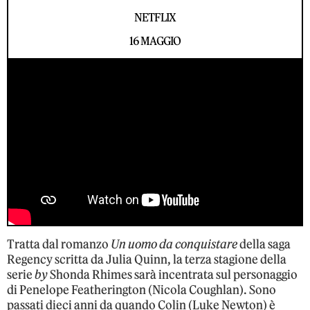
NETFLIX
16 MAGGIO
Tratta dal romanzo
Un uomo da conquistare
della saga
Regency scritta da Julia Quinn, la terza stagione della
serie
by
Shonda Rhimes sarà incentrata sul personaggio
di Penelope Featherington (Nicola Coughlan). Sono
passati dieci anni da quando Colin (Luke Newton) è