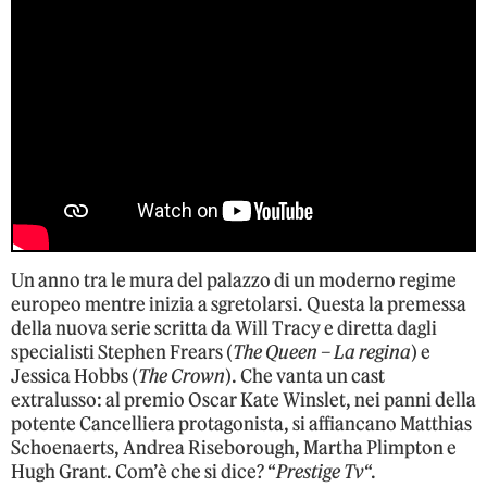
Un anno tra le mura del palazzo di un moderno regime
europeo mentre inizia a sgretolarsi. Questa la premessa
della nuova serie scritta da Will Tracy e diretta dagli
specialisti Stephen Frears (
The Queen – La regina
) e
Jessica Hobbs (
The Crown
). Che vanta un cast
extralusso: al premio Oscar Kate Winslet, nei panni della
potente Cancelliera protagonista, si affiancano Matthias
Schoenaerts, Andrea Riseborough, Martha Plimpton e
Hugh Grant. Com’è che si dice? “
Prestige Tv
“.