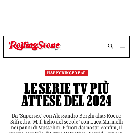
TEMPO DI LETTURA 8 MINUTI
TEMPO DI LETTURA 8 MINUTI
SHARE
SHARE
HAPPY BINGE YEAR
LE SERIE TV PIÙ
ATTESE DEL 2024
Da ‘Supersex’ con Alessandro Borghi alias Rocco
Siffredi a ‘M. Il figlio del secolo’ con Luca Marinelli
nei panni di Mussolini. E fuori dai nostri confini, il