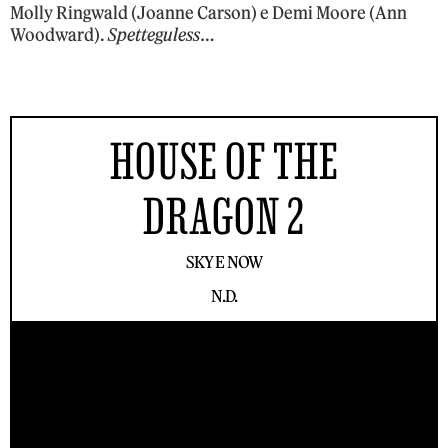
Molly Ringwald (Joanne Carson) e Demi Moore (Ann
Woodward).
Spetteguless
…
HOUSE OF THE
DRAGON 2
SKY E NOW
N.D.