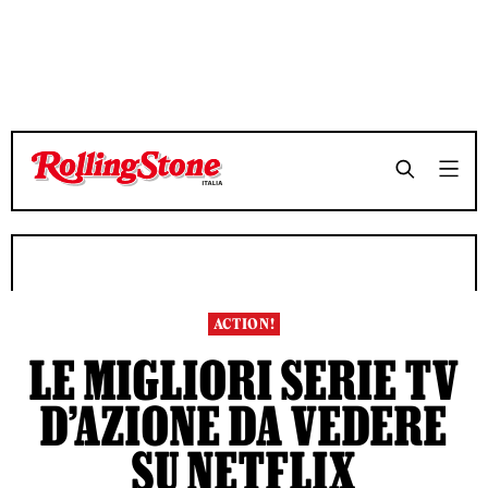
TEMPO DI LETTURA 6 MINUTI
TEMPO DI LETTURA 6 MINUTI
SHARE
SHARE
ACTION!
LE MIGLIORI SERIE TV
D’AZIONE DA VEDERE
SU NETFLIX