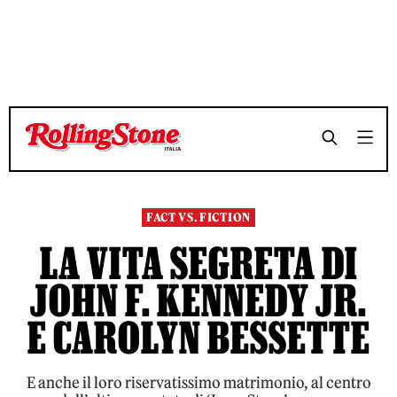
TEMPO DI LETTURA 6 MINUTI
TEMPO DI LETTURA 6 MINUTI
SHARE
SHARE
FACT VS. FICTION
LA VITA SEGRETA DI
JOHN F. KENNEDY JR.
E CAROLYN BESSETTE
E anche il loro riservatissimo matrimonio, al centro