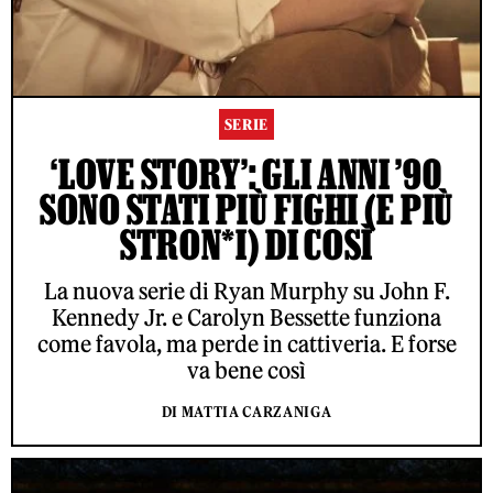
SERIE
‘LOVE STORY’: GLI ANNI ’90
SONO STATI PIÙ FIGHI (E PIÙ
STRON*I) DI COSÌ
La nuova serie di Ryan Murphy su John F.
Kennedy Jr. e Carolyn Bessette funziona
come favola, ma perde in cattiveria. E forse
va bene così
DI MATTIA CARZANIGA