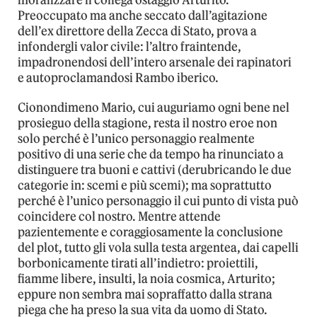
moralizzare il collega ostaggio Arturito.
Preoccupato ma anche seccato dall’agitazione
dell’ex direttore della Zecca di Stato, prova a
infondergli valor civile: l’altro fraintende,
impadronendosi dell’intero arsenale dei rapinatori
e autoproclamandosi Rambo iberico.
Cionondimeno Mario, cui auguriamo ogni bene nel
prosieguo della stagione, resta il nostro eroe non
solo perché è l’unico personaggio realmente
positivo di una serie che da tempo ha rinunciato a
distinguere tra buoni e cattivi (derubricando le due
categorie in: scemi e più scemi); ma soprattutto
perché è l’unico personaggio il cui punto di vista può
coincidere col nostro. Mentre attende
pazientemente e coraggiosamente la conclusione
del plot, tutto gli vola sulla testa argentea, dai capelli
borbonicamente tirati all’indietro: proiettili,
fiamme libere, insulti, la noia cosmica, Arturito;
eppure non sembra mai sopraffatto dalla strana
piega che ha preso la sua vita da uomo di Stato.