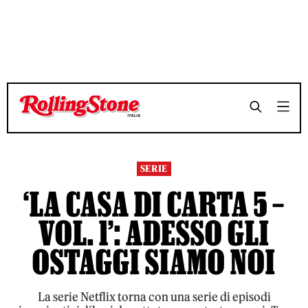
TEMPO DI LETTURA 10 MINUTI
TEMPO DI LETTURA 10 MINUTI
SHARE
SHARE
SERIE
‘LA CASA DI CARTA 5 –
VOL. 1’: ADESSO GLI
OSTAGGI SIAMO NOI
La serie Netflix torna con una serie di episodi