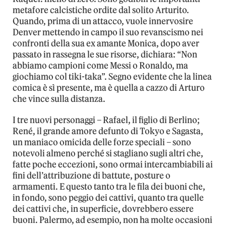
metafore calcistiche ordite dal solito Arturito.
Quando, prima di un attacco, vuole innervosire
Denver mettendo in campo il suo revanscismo nei
confronti della sua ex amante Monica, dopo aver
passato in rassegna le sue risorse, dichiara: “Non
abbiamo campioni come Messi o Ronaldo, ma
giochiamo col tiki-taka”. Segno evidente che la linea
comica è sì presente, ma è quella a cazzo di Arturo
che vince sulla distanza.
I tre nuovi personaggi – Rafael, il figlio di Berlino;
René, il grande amore defunto di Tokyo e Sagasta,
un maniaco omicida delle forze speciali – sono
notevoli almeno perché si stagliano sugli altri che,
fatte poche eccezioni, sono ormai intercambiabili ai
fini dell’attribuzione di battute, posture o
armamenti. E questo tanto tra le fila dei buoni che,
in fondo, sono peggio dei cattivi, quanto tra quelle
dei cattivi che, in superficie, dovrebbero essere
buoni. Palermo, ad esempio, non ha molte occasioni