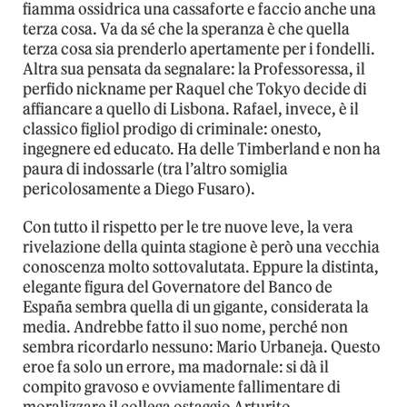
fiamma ossidrica una cassaforte e faccio anche una
terza cosa. Va da sé che la speranza è che quella
terza cosa sia prenderlo apertamente per i fondelli.
Altra sua pensata da segnalare: la Professoressa, il
perfido nickname per Raquel che Tokyo decide di
affiancare a quello di Lisbona. Rafael, invece, è il
classico figliol prodigo di criminale: onesto,
ingegnere ed educato. Ha delle Timberland e non ha
paura di indossarle (tra l’altro somiglia
pericolosamente a Diego Fusaro).
Con tutto il rispetto per le tre nuove leve, la vera
rivelazione della quinta stagione è però una vecchia
conoscenza molto sottovalutata. Eppure la distinta,
elegante figura del Governatore del Banco de
España sembra quella di un gigante, considerata la
media. Andrebbe fatto il suo nome, perché non
sembra ricordarlo nessuno: Mario Urbaneja. Questo
eroe fa solo un errore, ma madornale: si dà il
compito gravoso e ovviamente fallimentare di