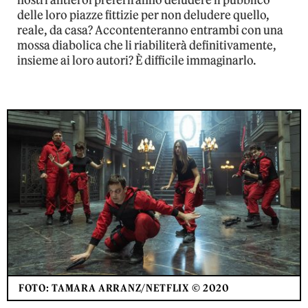
nostri antieroi preferiranno deludere il pubblico
delle loro piazze fittizie per non deludere quello,
reale, da casa? Accontenteranno entrambi con una
mossa diabolica che li riabiliterà definitivamente,
insieme ai loro autori? È difficile immaginarlo.
FOTO: TAMARA ARRANZ/NETFLIX © 2020