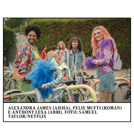
ALEXANDRA JAMES (AISHA), FELIX MUFTI (ROMAN)
E ANTHONY LEXA (ABBI). FOTO: SAMUEL
TAYLOR/NETFLIX