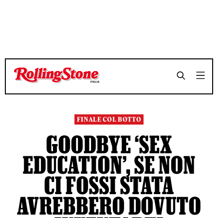
TEMPO DI LETTURA 6 MINUTI
TEMPO DI LETTURA 6 MINUTI
SHARE
SHARE
FINALE COL BOTTO
GOODBYE ‘SEX
EDUCATION’, SE NON
CI FOSSI STATA
AVREBBERO DOVUTO