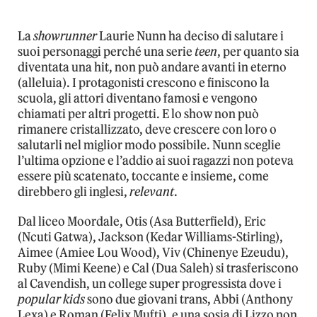
La
showrunner
Laurie Nunn ha deciso di salutare i
suoi personaggi perché una serie
teen
, per quanto sia
diventata una hit, non può andare avanti in eterno
(alleluia). I protagonisti crescono e finiscono la
scuola, gli attori diventano famosi e vengono
chiamati per altri progetti. E lo show non può
rimanere cristallizzato, deve crescere con loro o
salutarli nel miglior modo possibile. Nunn sceglie
l’ultima opzione e l’addio ai suoi ragazzi non poteva
essere più scatenato, toccante e insieme, come
direbbero gli inglesi,
relevant
.
Dal liceo Moordale, Otis (Asa Butterfield), Eric
(Ncuti Gatwa), Jackson (Kedar Williams-Stirling),
Aimee (Amiee Lou Wood), Viv (Chinenye Ezeudu),
Ruby (Mimi Keene) e Cal (Dua Saleh) si trasferiscono
al Cavendish, un college super progressista dove i
popular kids
sono due giovani trans, Abbi (Anthony
Lexa) e Roman (Felix Mufti), e una sosia di Lizzo non