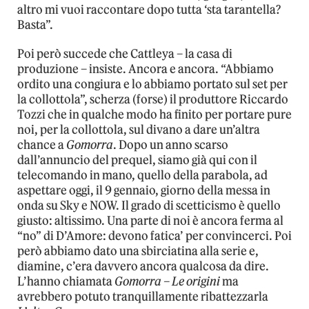
altro mi vuoi raccontare dopo tutta ‘sta tarantella?
Basta”.
Poi però succede che Cattleya – la casa di
produzione – insiste. Ancora e ancora. “Abbiamo
ordito una congiura e lo abbiamo portato sul set per
la collottola”, scherza (forse) il produttore Riccardo
Tozzi che in qualche modo ha finito per portare pure
noi, per la collottola, sul divano a dare un’altra
chance a
Gomorra
. Dopo un anno scarso
dall’annuncio del prequel, siamo già qui con il
telecomando in mano, quello della parabola, ad
aspettare oggi, il 9 gennaio, giorno della messa in
onda su Sky e NOW. Il grado di scetticismo è quello
giusto: altissimo. Una parte di noi è ancora ferma al
“no” di D’Amore: devono fatica’ per convincerci. Poi
però abbiamo dato una sbirciatina alla serie e,
diamine, c’era davvero ancora qualcosa da dire.
L’hanno chiamata
Gomorra – Le origini
ma
avrebbero potuto tranquillamente ribattezzarla