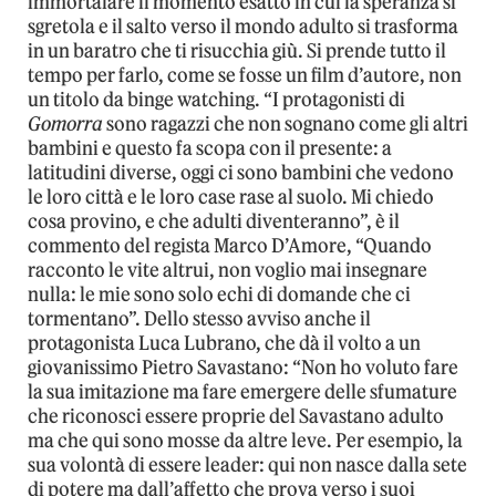
immortalare il momento esatto in cui la speranza si
sgretola e il salto verso il mondo adulto si trasforma
in un baratro che ti risucchia giù. Si prende tutto il
tempo per farlo, come se fosse un film d’autore, non
un titolo da binge watching. “I protagonisti di
Gomorra
sono ragazzi che non sognano come gli altri
bambini e questo fa scopa con il presente: a
latitudini diverse, oggi ci sono bambini che vedono
le loro città e le loro case rase al suolo. Mi chiedo
cosa provino, e che adulti diventeranno”, è il
commento del regista Marco D’Amore, “Quando
racconto le vite altrui, non voglio mai insegnare
nulla: le mie sono solo echi di domande che ci
tormentano”. Dello stesso avviso anche il
protagonista Luca Lubrano, che dà il volto a un
giovanissimo Pietro Savastano: “Non ho voluto fare
la sua imitazione ma fare emergere delle sfumature
che riconosci essere proprie del Savastano adulto
ma che qui sono mosse da altre leve. Per esempio, la
sua volontà di essere leader: qui non nasce dalla sete
di potere ma dall’affetto che prova verso i suoi