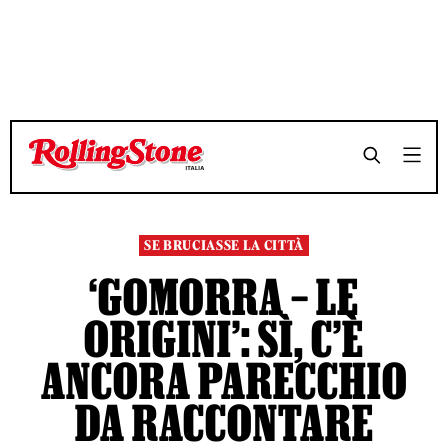
TEMPO DI LETTURA 7 MINUTI
TEMPO DI LETTURA 7 MINUTI
SHARE
SHARE
SE BRUCIASSE LA CITTÀ
‘GOMORRA – LE
ORIGINI’: SÌ, C’È
ANCORA PARECCHIO
DA RACCONTARE