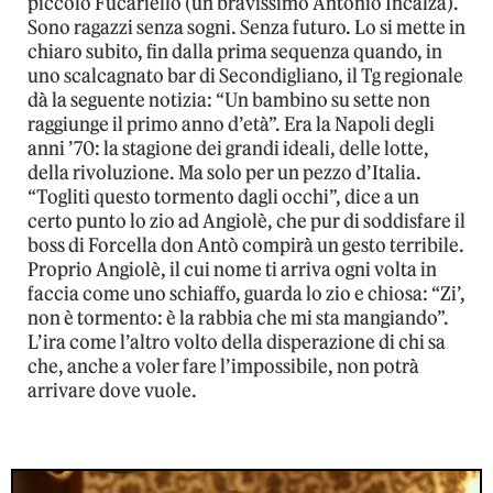
piccolo Fucariello (un bravissimo Antonio Incalza).
Sono ragazzi senza sogni. Senza futuro. Lo si mette in
chiaro subito, fin dalla prima sequenza quando, in
uno scalcagnato bar di Secondigliano, il Tg regionale
dà la seguente notizia: “Un bambino su sette non
raggiunge il primo anno d’età”. Era la Napoli degli
anni ’70: la stagione dei grandi ideali, delle lotte,
della rivoluzione. Ma solo per un pezzo d’Italia.
“Togliti questo tormento dagli occhi”, dice a un
certo punto lo zio ad Angiolè, che pur di soddisfare il
boss di Forcella don Antò compirà un gesto terribile.
Proprio Angiolè, il cui nome ti arriva ogni volta in
faccia come uno schiaffo, guarda lo zio e chiosa: “Zi’,
non è tormento: è la rabbia che mi sta mangiando”.
L’ira come l’altro volto della disperazione di chi sa
che, anche a voler fare l’impossibile, non potrà
arrivare dove vuole.