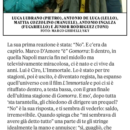
LUCA LUBRANO (PIETRO), ANTONIO DE LUCA (LELLO),
MATTIA COZZOLINO (MANUELE), ANTONIO INCALZA
(FUCARIELLO) E JUNIOR RODRIGUEZ (TONI)
FOTO: MARCO GHIDELLI/SKY
La sua prima reazione è stata: “No”. E c’era da
capirlo. Marco D’Amore “è”
Gomorra
: lì dentro, in
quella Napoli marcia fin nel midollo ma
televisivamente miracolosa, ci è nato e ci vive da
anni. Lui è Ciro, L’Immortale. Lo è stato per tre
stagioni, poi è uscito, è diventato regista, ha espanso
quell’universo con il film
L’immortale
e poi ci si è
rituffato dentro, a testa bassa, con il gran finale
dell’ultima stagione di
Gomorra
. E mo’, dopo tutta
‘sta tarantella, gli chiedono di dirigere un prequel?
“No” è la sua risposta, e ti sembra di vederlo: saldo,
irremovibile. Quando spiega che “mi sembrava di
avere già detto tutto” una parte di te gli stringe
idealmente la mano e annuisce: “sì, guagliò, che