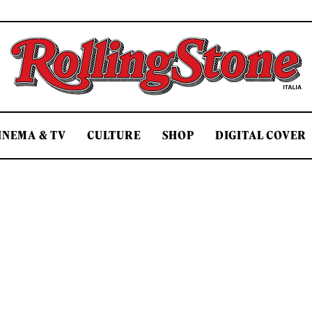
Rolling Stone Italia
INEMA & TV
CULTURE
SHOP
DIGITAL COVER