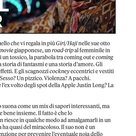
ello che vi regala in più
Giri/Haji
nelle sue otto
 movie
giapponese, un
road-trip
al femminile in
di un tossico, la parabola tra coming out e
coming
storia di fantasmi e una storia d’amore. Gli
fetti. E gli scagnozzi
cockney
eccentrici e vestiti
Sesso? Un pizzico. Violenza? A pacchi.
ex volto degli spot della Apple Justin Long? La
 suona come un mix di sapori interessanti, ma
bene insieme. Il fatto è che lo
 riesce in qualche modo ad amalgamarli in un
ha quasi del miracoloso. Il suo non è un
tenzione per prevenire l’eventuale noia dello