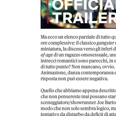
Ma ecco un elenco parziale di tutto qu
ore complessive: il classico
gangster
miniatura, la discesa verso gli inferi 
of age
di un ragazzo omosessuale, una 
intrecci romantici sono parecchi, in ef
di tutto punto? Non mancano, ovvio. 
Animazione, danza contemporanea e l’
risposta non può essere negativa.
Quello che abbiamo appena descritto
che non pensereste mai possano stare 
sceneggiatore/showrunner Joe Barton
modo che non solo sembra logico, ma 
tentativo da disturbo da deficit di at