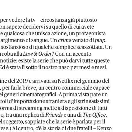
er vedere la tv – circostanza già piuttosto
n sapete decidervi su quello di cui avete
te qualcosa che unisca azione, un protagonista
spargimento di sangue. Un
crime
venato di
pulp
.
ù sostanzioso di qualche semplice scazzottata. Un
a roba alla
Law & Order
? Con un accento
otizie: esiste la serie che può darvi tutte queste
Ed è stata lì sotto il nostro naso per mesi e mesi.
ne del 2019 e arrivata su Netflix nel gennaio del
, per farla breve, un centro commerciale capace
ei generi cinematografici. A prima vista pare un
toli d’importazione straniera e gli stringatissimi
aforma di streaming mette a disposizione di tutti
, tra una replica di
Friends
e una di
The Office
.
 soggetto, sappiate che la serie è parlata per il
se.) Al centro, c’è la storia di due fratelli – Kenzo