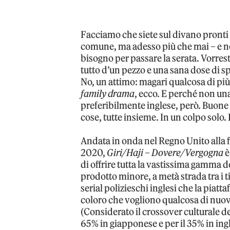
Facciamo che siete sul divano pronti p
comune, ma adesso più che mai – e no
bisogno per passare la serata. Vorres
tutto d’un pezzo e una sana dose di 
No, un attimo: magari qualcosa di pi
family drama
, ecco. E perché non un
preferibilmente inglese, però. Buone n
cose, tutte insieme. In un colpo solo. 
Andata in onda nel Regno Unito alla fi
2020,
Giri/Haji – Dovere/Vergogna
è
di offrire tutta la vastissima gamma d
prodotto minore, a metà strada tra i ti
serial polizieschi inglesi che la piatt
coloro che vogliono qualcosa di nuovo
(Considerato il crossover culturale del
65% in giapponese e per il 35% in ingle