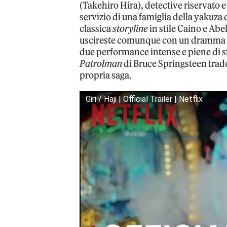
(Takehiro Hira), detective riservato 
servizio di una famiglia della yakuza 
classica
storyline
in stile Caino e Abe
uscireste comunque con un dramma cla
due performance intense e piene di 
Patrolman
di Bruce Springsteen trado
propria saga.
Giri / Haji | Official Trailer | Netflix