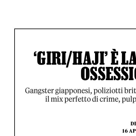
‘GIRI/HAJI’ È 
OSSESSI
Gangster giapponesi, poliziotti brit
il mix perfetto di crime, pu
D
16 AP