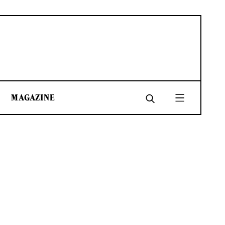
MAGAZINE
SHARE
SHARE