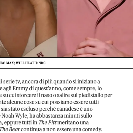
 HBO MAX; WILL HEATH/NBC
 serie tv, ancora di più quando si iniziano a
ure agli Emmy di quest’anno, come sempre, lo
u cui storcere il naso o salire sul piedistallo per
te alcune cose su cui possiamo essere tutti
y
sia stato escluso perché canadese è uno
te Noah Wyle, ha abbastanza minuti sullo
 eppure tutti in
The Pitt
meritano una
The Bear
continua a non essere una comedy.