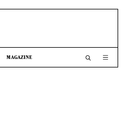
MAGAZINE
SHARE
SHARE