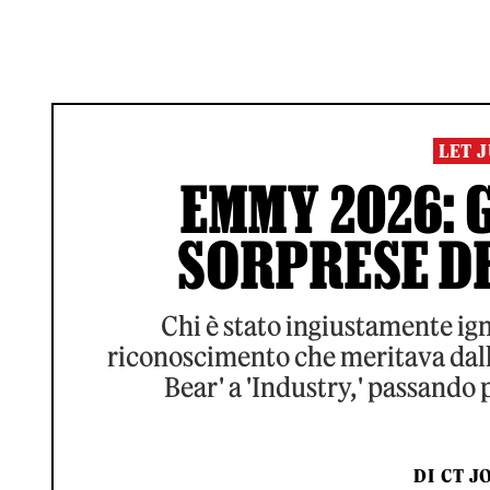
LET 
EMMY 2026: G
SORPRESE D
Chi è stato ingiustamente ign
riconoscimento che meritava dal
Bear' a 'Industry,' passando 
DI
CT J