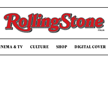
Rolling Stone Italia
INEMA & TV
CULTURE
SHOP
DIGITAL COVER