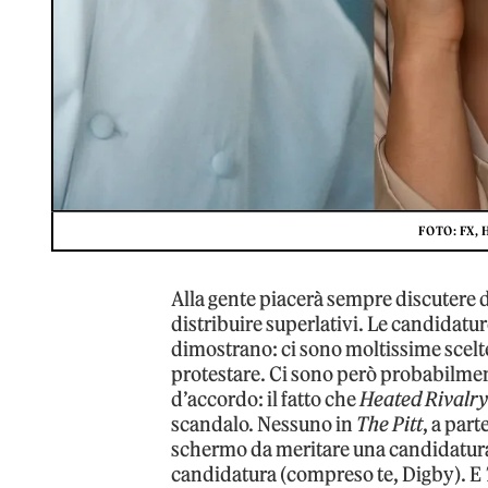
FOTO: FX,
Alla gente piacerà sempre discutere di
distribuire superlativi. Le candidat
dimostrano: ci sono moltissime scelte s
protestare. Ci sono però probabilmen
d’accordo: il fatto che
Heated Rivalr
scandalo. Nessuno in
The Pitt
, a par
schermo da meritare una candidatura,
candidatura (compreso te, Digby). E