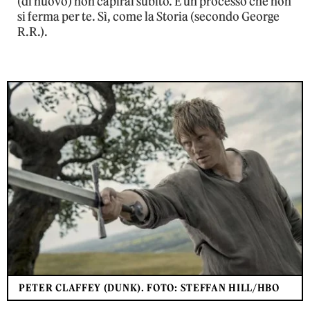
(di nuovo) non capirai subito. È un processo che non
si ferma per te. Sì, come la Storia (secondo George
R.R.).
PETER CLAFFEY (DUNK). FOTO: STEFFAN HILL/HBO