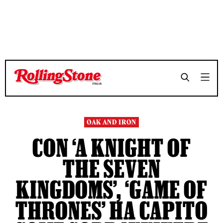
TEMPO DI LETTURA 8 MINUTI
TEMPO DI LETTURA 8 MINUTI
SHARE
SHARE
OAK AND IRON
CON ‘A KNIGHT OF
THE SEVEN
KINGDOMS’, ‘GAME OF
THRONES’ HA CAPITO