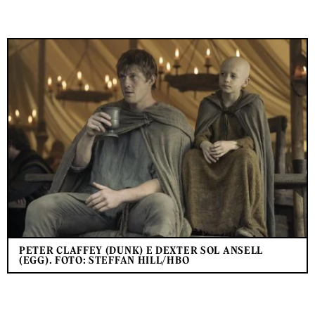
PETER CLAFFEY (DUNK) E DEXTER SOL ANSELL
(EGG). FOTO: STEFFAN HILL/HBO