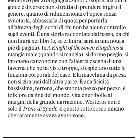
Medioevo per aria sghignazzandoci sopra. Ma qui il
gioco è diverso: non si tratta di prendere in giro il
genere, quanto di ridimensionare l’epica senza
svuotarla, abbassarla di quota per portarla
all’altezza degli occhi di chi non ha alcun controllo
sugli eventi. È una storia raccontata dal basso, da chi
non finirà nei libri (o, se ci finirà, sarà in una nota a
piè di pagina). In
A Knight of the Seven Kingdoms
si
mangia male (quando si mangia), si dorme peggio, si
intonano canzoncine con l’allegria oscena di una
taverna che ne ha viste troppe, si espletano tutte le
funzioni corporali del caso. E la macchina da presa
non si gira mai dall’altra parte. È una fisicità
bassissima, terrena, che smonta pezzo per pezzo, è
folklore da fine del mondo, vita che ribolle ai
margini della grande narrazione. Westeros non è
solo il
Trono di Spade
: è questo sottobosco umano
che raramente aveva avuto voce.