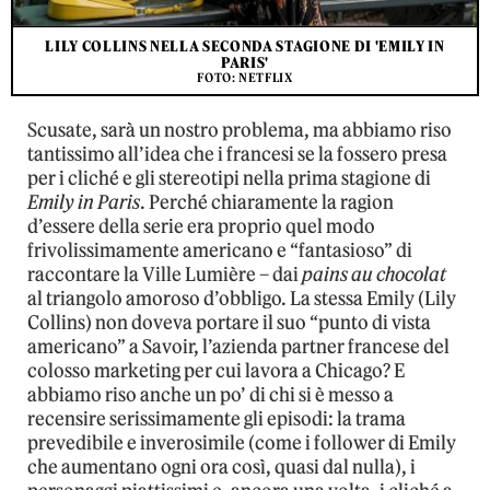
LILY COLLINS NELLA SECONDA STAGIONE DI 'EMILY IN
PARIS'
FOTO: NETFLIX
Scusate, sarà un nostro problema, ma abbiamo riso
tantissimo all’idea che i francesi se la fossero presa
per i cliché e gli stereotipi nella prima stagione di
Emily in Paris
. Perché chiaramente la ragion
d’essere della serie era proprio quel modo
frivolissimamente americano e “fantasioso” di
raccontare la Ville Lumière – dai
pains au chocolat
al triangolo amoroso d’obbligo. La stessa Emily (Lily
Collins) non doveva portare il suo “punto di vista
americano” a Savoir, l’azienda partner francese del
colosso marketing per cui lavora a Chicago? E
abbiamo riso anche un po’ di chi si è messo a
recensire serissimamente gli episodi: la trama
prevedibile e inverosimile (come i follower di Emily
che aumentano ogni ora così, quasi dal nulla), i