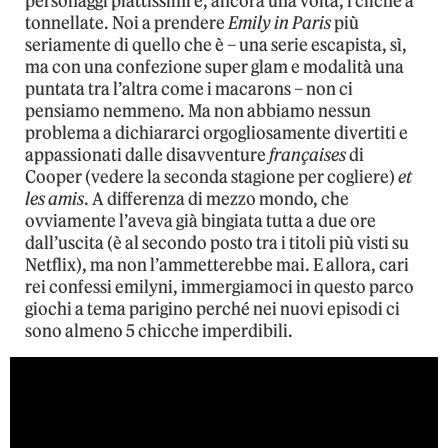
personaggi piattissimi e, ancora una volta, i cliché a
tonnellate. Noi a prendere
Emily in Paris
più
seriamente di quello che è – una serie escapista, sì,
ma con una confezione super glam e modalità una
puntata tra l’altra come i macarons – non ci
pensiamo nemmeno. Ma non abbiamo nessun
problema a dichiararci orgogliosamente divertiti e
appassionati dalle disavventure
françaises
di
Cooper (vedere la seconda stagione per cogliere)
et
les amis
. A differenza di mezzo mondo, che
ovviamente l’aveva già bingiata tutta a due ore
dall’uscita (è al secondo posto tra i titoli più visti su
Netflix), ma non l’ammetterebbe mai. E allora, cari
rei confessi emilyni, immergiamoci in questo parco
giochi a tema parigino perché nei nuovi episodi ci
sono almeno 5 chicche imperdibili.