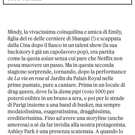
Mindy, la vivacissima coinquilina e amica di Emily,
figlia del re delle cerniere di Shangai (!) e scappata
dalla Cina dopo il fiasco in un talent show (la sua
backstory è già un capolavoro pop), era partita
come la quota
asian
senza cui pare che Netflix non
possa muovere un passo. Ma in questa seconda
stagione sorprende, tornando, dopo la performance
de
La vie en rose
al Jardin du Palais Royal nelle
prime puntate, pure a cantare. Prima in un locale di
drag queen, dove fa la
dame pipi
(voto 100) per
potersi esibire in un brano a sera, e poi per le strade
di Parigi insieme a una band di busker, ma sempre
modaiolissima, esageratissima, dragghissima,
ereditierissima. Fino ad avere una storyline (anche
amorosa) a sé da far invidia alla nostra protagonista.
Ashley Park è una presenza scatenata. A quando lo