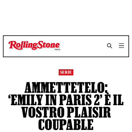
TEMPO DI LETTURA 7 MINUTI
TEMPO DI LETTURA 7 MINUTI
SHARE
SHARE
SERIE
AMMETTETELO:
‘EMILY IN PARIS 2’ È IL
VOSTRO PLAISIR
COUPABLE