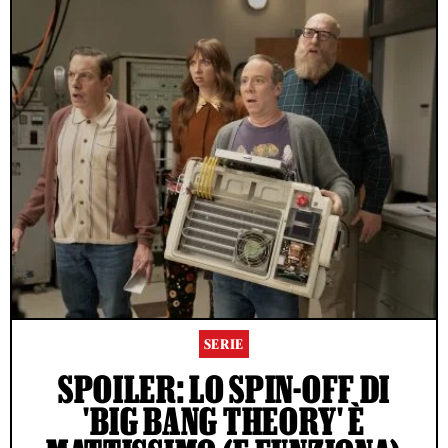
SERIE
SPOILER: LO SPIN-OFF DI
'BIG BANG THEORY' È