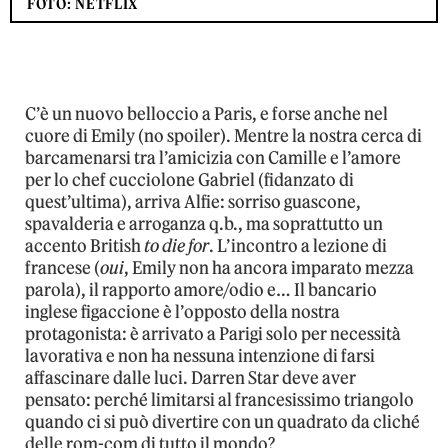
FOTO: NETFLIX
C’è un nuovo belloccio a Paris, e forse anche nel
cuore di Emily (no spoiler). Mentre la nostra cerca di
barcamenarsi tra l’amicizia con Camille e l’amore
per lo chef cucciolone Gabriel (fidanzato di
quest’ultima), arriva Alfie: sorriso guascone,
spavalderia e arroganza q.b., ma soprattutto un
accento British
to die for
. L’incontro a lezione di
francese (
oui
, Emily non ha ancora imparato mezza
parola), il rapporto amore/odio e… Il bancario
inglese figaccione è l’opposto della nostra
protagonista: è arrivato a Parigi solo per necessità
lavorativa e non ha nessuna intenzione di farsi
affascinare dalle luci. Darren Star deve aver
pensato: perché limitarsi al francesissimo triangolo
quando ci si può divertire con un quadrato da cliché
delle rom-com di tutto il mondo?