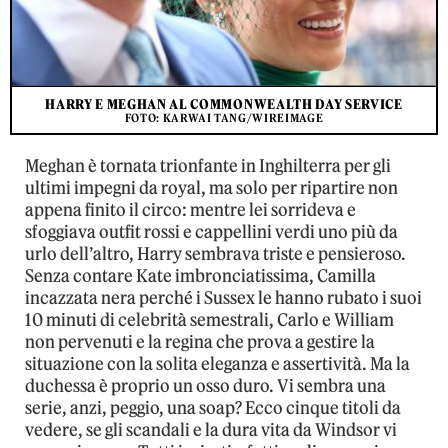
HARRY E MEGHAN AL COMMONWEALTH DAY SERVICE
FOTO: KARWAI TANG/WIREIMAGE
Meghan è tornata trionfante in Inghilterra per gli
ultimi impegni da royal, ma solo per ripartire non
appena finito il circo: mentre lei sorrideva e
sfoggiava outfit rossi e cappellini verdi uno più da
urlo dell’altro, Harry sembrava triste e pensieroso.
Senza contare Kate imbronciatissima, Camilla
incazzata nera perché i Sussex le hanno rubato i suoi
10 minuti di celebrità semestrali, Carlo e William
non pervenuti e la regina che prova a gestire la
situazione con la solita eleganza e assertività. Ma la
duchessa è proprio un osso duro. Vi sembra una
serie, anzi, peggio, una soap? Ecco cinque titoli da
vedere, se gli scandali e la dura vita da Windsor vi