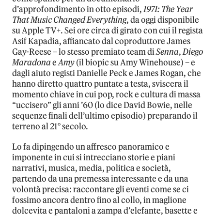
d’approfondimento in otto episodi,
1971: The Year
That Music Changed Everything
, da oggi disponibile
su Apple TV+. Sei ore circa di girato con cui il regista
Asif Kapadia, affiancato dal coproduttore James
Gay-Reese – lo stesso premiato team di
Senna
,
Diego
Maradona
e
Amy
(il biopic su Amy Winehouse) – e
dagli aiuto registi Danielle Peck e James Rogan, che
hanno diretto quattro puntate a testa, sviscera il
momento chiave in cui pop, rock e cultura di massa
“uccisero” gli anni ’60 (lo dice David Bowie, nelle
sequenze finali dell’ultimo episodio) preparando il
terreno al 21° secolo.
Lo fa dipingendo un affresco panoramico e
imponente in cui si intrecciano storie e piani
narrativi, musica, media, politica e società,
partendo da una premessa interessante e da una
volontà precisa: raccontare gli eventi come se ci
fossimo ancora dentro fino al collo, in maglione
dolcevita e pantaloni a zampa d’elefante, basette e