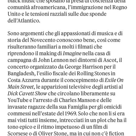
black music che sposano la presa di coscienza della
comunità afroamericana, l’immigrazione nel Regno
Unito e le tensioni razziali sulle due sponde
dell’Atlantico.
Sono argomenti che gli appassionati di musica e di
storia del Novecento conoscono bene, così come
risulteranno familiari a molti i filmati che
riprendono il making di
Imagine
nella casa di
campagna di John Lennon nei dintorni di Ascot, il
concerto organizzato da George Harrison per il
Bangladesh, l’esilio fiscale dei Rolling Stones in
Costa Azzurra durante il concepimento di
Exile On
Main Street
, le apparizioni televisive degli artisti al
Dick Cavett Show
che circolano liberamente su
YouTube e l’arresto di Charles Manson e delle
invasate ragazze della sua Famiglia per gli omicidi
commessi nell’estate del 1969. Solo che non li si era
mai visti tutti insieme, intrecciati in un plot che ha il
tono epico e il ritmo impetuoso di un film di
Scorsese o di Oliver Stone, ma in cui non c’è fiction