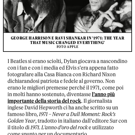
GEORGE HARRISON E RAVI SHANKAR IN '1971: THE YEAR
THAT MUSIC CHANGED EVERYTHING'
FOTO APPLE
I Beatles si erano sciolti, Dylan giocava a nascondino
con i fan e con i media ed Elvis s’era appena fatto
fotografare alla Casa Bianca con Richard Nixon
dichiarandosi patriota e fedele al governo. Non
erano le migliori premesse perché il 1971, come poi
in molti hanno sostenuto, diventasse
l’anno più
importante della storia del rock
. Il giornalista
inglese David Hepworth ci ha anche scritto su un
famoso libro,
1971 – Never a Dull Moment: Rock’s
Golden Year
, tradotto in italiano dall’editore Sur con
il titolo di
1971. L’anno d’oro del rock
e utilizzato
come spunto per un documentario