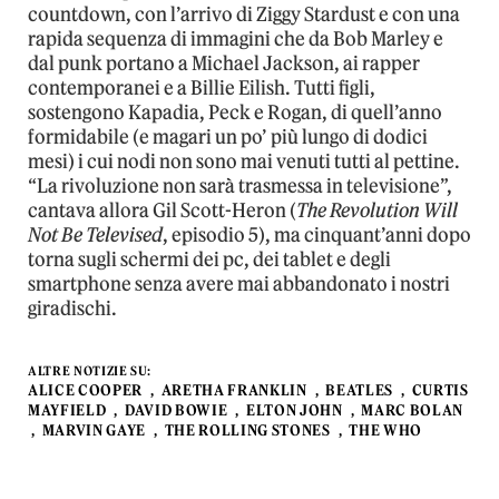
countdown, con l’arrivo di Ziggy Stardust e con una
rapida sequenza di immagini che da Bob Marley e
dal punk portano a Michael Jackson, ai rapper
contemporanei e a Billie Eilish. Tutti figli,
sostengono Kapadia, Peck e Rogan, di quell’anno
formidabile (e magari un po’ più lungo di dodici
mesi) i cui nodi non sono mai venuti tutti al pettine.
“La rivoluzione non sarà trasmessa in televisione”,
cantava allora Gil Scott-Heron (
The Revolution Will
Not Be Televised
, episodio 5), ma cinquant’anni dopo
torna sugli schermi dei pc, dei tablet e degli
smartphone senza avere mai abbandonato i nostri
giradischi.
ALTRE NOTIZIE SU:
ALICE COOPER
ARETHA FRANKLIN
BEATLES
CURTIS
MAYFIELD
DAVID BOWIE
ELTON JOHN
MARC BOLAN
MARVIN GAYE
THE ROLLING STONES
THE WHO