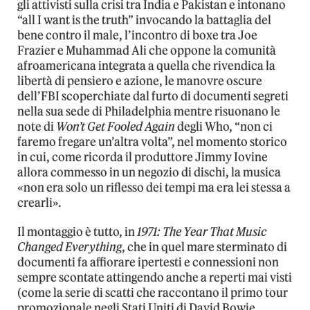
gli attivisti sulla crisi tra India e Pakistan e intonano
“all I want is the truth” invocando la battaglia del
bene contro il male, l’incontro di boxe tra Joe
Frazier e Muhammad Ali che oppone la comunità
afroamericana integrata a quella che rivendica la
libertà di pensiero e azione, le manovre oscure
dell’FBI scoperchiate dal furto di documenti segreti
nella sua sede di Philadelphia mentre risuonano le
note di
Won’t Get Fooled Again
degli Who, “non ci
faremo fregare un’altra volta”, nel momento storico
in cui, come ricorda il produttore Jimmy Iovine
allora commesso in un negozio di dischi, la musica
«non era solo un riflesso dei tempi ma era lei stessa a
crearli».
Il montaggio è tutto, in
1971: The Year That Music
Changed Everything
, che in quel mare sterminato di
documenti fa affiorare ipertesti e connessioni non
sempre scontate attingendo anche a reperti mai visti
(come la serie di scatti che raccontano il primo tour
promozionale negli Stati Uniti di David Bowie,