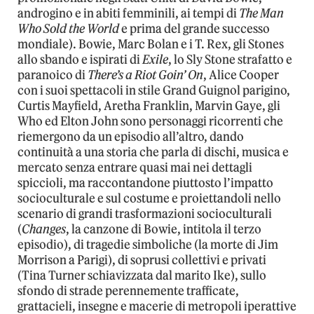
androgino e in abiti femminili, ai tempi di
The Man
Who Sold the World
e prima del grande successo
mondiale). Bowie, Marc Bolan e i T. Rex, gli Stones
allo sbando e ispirati di
Exile
, lo Sly Stone strafatto e
paranoico di
There’s a Riot Goin’ On
, Alice Cooper
con i suoi spettacoli in stile Grand Guignol parigino,
Curtis Mayfield, Aretha Franklin, Marvin Gaye, gli
Who ed Elton John sono personaggi ricorrenti che
riemergono da un episodio all’altro, dando
continuità a una storia che parla di dischi, musica e
mercato senza entrare quasi mai nei dettagli
spiccioli, ma raccontandone piuttosto l’impatto
socioculturale e sul costume e proiettandoli nello
scenario di grandi trasformazioni socioculturali
(
Changes
, la canzone di Bowie, intitola il terzo
episodio), di tragedie simboliche (la morte di Jim
Morrison a Parigi), di soprusi collettivi e privati
(Tina Turner schiavizzata dal marito Ike), sullo
sfondo di strade perennemente trafficate,
grattacieli, insegne e macerie di metropoli iperattive