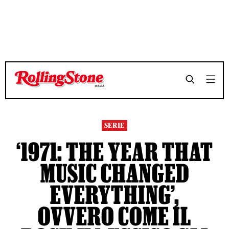
TEMPO DI LETTURA 9 MINUTI
TEMPO DI LETTURA 9 MINUTI
SHARE
SHARE
SERIE
‘1971: THE YEAR THAT
MUSIC CHANGED
EVERYTHING’,
OVVERO COME IL