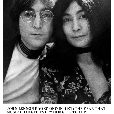
JOHN LENNON E YOKO ONO IN ‘1971: THE YEAR THAT
MUSIC CHANGED EVERYTHING’. FOTO APPLE