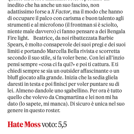
inedito che ha anche un suo fascino, non
adattissimo forse a
X Factor
, ma il modo che hanno
di occupare il palco con carisma e buon talento agli
strumenti e al microfono (il frontman si è sciolto,
niente male davvero) ci fanno pensare a dei Bengala
Fire light. Beatrice, da noi ribattezzata Barbie
Spears, è molto consapevole dei suoi pregi e dei suoi
limiti e portando Marcella Bella rivista e scorretta
secondo il suo stile, si fa voler bene. Con lei all’inzio
pensi sempre «cosa ci fa qui?» e poi ti cattura. E ti
chiedi sempre se sia un outsider affascinante o un
bluff giocato alla grande. Inizia che la sedia gliela
daresti in testa e poi finisci per voler puntare su di
lei. Almeno dandole uno sgabellino. Per ora è tutto
quello che volevo da Cmqmartina e lei non mi ha
dato (lo sapete, mi manca). Di sicuro è unica nel suo
genere in questo roster.
Hate Moss
voto: 5,5