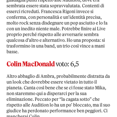
guadagna punti rispetto alle Audition, dove era
sembrata essere stata sopravvalutata. Contenti di
esserci ricreduti. Francesca Rigoni invece si
conferma, con personalità e un’identità precisa,
molto rock senza disdegnare un pop asciutto e lo fa
con un inedito niente male. Potrebbe finire ai Live
proprio perché rispetto alle avversarie sembra
qualcosa d’altro e alternativo. Ho una proposta: si
trasformino in una band, un trio così vince a mani
basse.
Colin MacDonald
voto: 6,5
Altro abbaglio di Ambra, probabilmente distratta da
un look che dovrebbe essere vietato in tutto il
pianeta. Canta così bene che se ci fosse stato Mika,
non staremmo qui a disperarci per la sua
eliminazione. Peccato per “la cagata sotto” che
rispetto alle Audition lo ha un po’ bloccato, ma il suo
giudice ha perdonato performance ben peggiori. Ci
mancherai Colin.