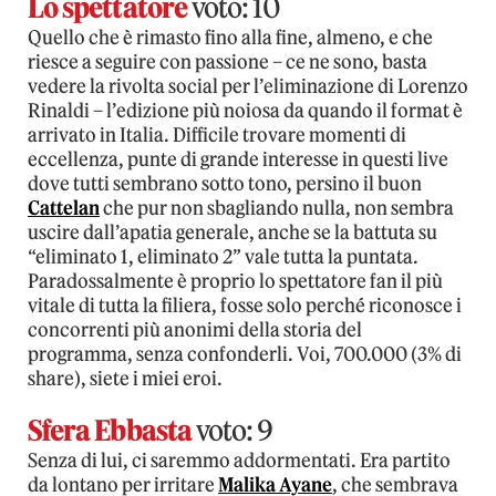
Lo spettatore
voto: 10
Quello che è rimasto fino alla fine, almeno, e che
riesce a seguire con passione – ce ne sono, basta
vedere la rivolta social per l’eliminazione di Lorenzo
Rinaldi – l’edizione più noiosa da quando il format è
arrivato in Italia. Difficile trovare momenti di
eccellenza, punte di grande interesse in questi live
dove tutti sembrano sotto tono, persino il buon
Cattelan
che pur non sbagliando nulla, non sembra
uscire dall’apatia generale, anche se la battuta su
“eliminato 1, eliminato 2” vale tutta la puntata.
Paradossalmente è proprio lo spettatore fan il più
vitale di tutta la filiera, fosse solo perché riconosce i
concorrenti più anonimi della storia del
programma, senza confonderli. Voi, 700.000 (3% di
share), siete i miei eroi.
Sfera Ebbasta
voto: 9
Senza di lui, ci saremmo addormentati. Era partito
da lontano per irritare
Malika Ayane
, che sembrava