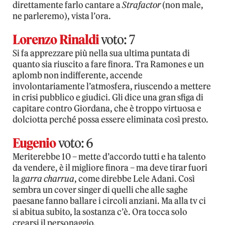
direttamente farlo cantare a
Strafactor
(non male,
ne parleremo), vista l’ora.
Lorenzo Rinaldi
voto: 7
Si fa apprezzare più nella sua ultima puntata di
quanto sia riuscito a fare finora. Tra Ramones e un
aplomb non indifferente, accende
involontariamente l’atmosfera, riuscendo a mettere
in crisi pubblico e giudici. Gli dice una gran sfiga di
capitare contro Giordana, che è troppo virtuosa e
dolciotta perché possa essere eliminata così presto.
Eugenio
voto: 6
Meriterebbe 10 – mette d’accordo tutti e ha talento
da vendere, è il migliore finora – ma deve tirar fuori
la
garra charrua
, come direbbe Lele Adani. Così
sembra un cover singer di quelli che alle saghe
paesane fanno ballare i circoli anziani. Ma alla tv ci
si abitua subito, la sostanza c’è. Ora tocca solo
crearsi il personaggio.