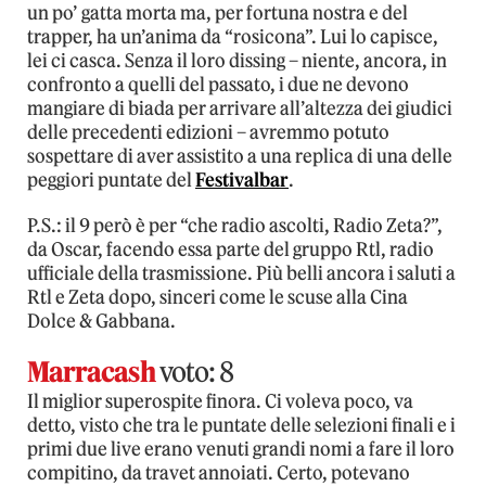
un po’ gatta morta ma, per fortuna nostra e del
trapper, ha un’anima da “rosicona”. Lui lo capisce,
lei ci casca. Senza il loro dissing – niente, ancora, in
confronto a quelli del passato, i due ne devono
mangiare di biada per arrivare all’altezza dei giudici
delle precedenti edizioni – avremmo potuto
sospettare di aver assistito a una replica di una delle
peggiori puntate del
Festivalbar
.
P.S.: il 9 però è per “che radio ascolti, Radio Zeta?”,
da Oscar, facendo essa parte del gruppo Rtl, radio
ufficiale della trasmissione. Più belli ancora i saluti a
Rtl e Zeta dopo, sinceri come le scuse alla Cina
Dolce & Gabbana.
Marracash
voto: 8
Il miglior superospite finora. Ci voleva poco, va
detto, visto che tra le puntate delle selezioni finali e i
primi due live erano venuti grandi nomi a fare il loro
compitino, da travet annoiati. Certo, potevano